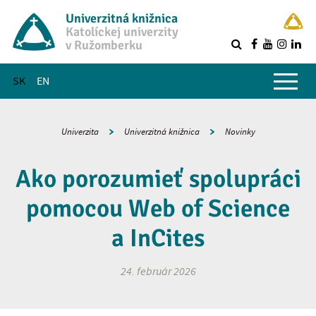
Univerzitná knižnica
Katolíckej univerzity
v Ružomberku
R
Hlavné menu
SK
EN
Univerzita
Univerzitná knižnica
Novinky
Ako porozumieť spolupráci
pomocou Web of Science
a InCites
24. február 2026