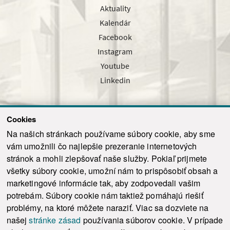
Aktuality
Kalendár
Facebook
Instagram
Youtube
Linkedin
Cookies
Sledujte nás cez náš pravidelný newsletter
Na našich stránkach používame súbory cookie, aby sme
vám umožnili čo najlepšie prezeranie internetových
stránok a mohli zlepšovať naše služby. Pokiaľ prijmete
všetky súbory cookie, umožní nám to prispôsobiť obsah a
marketingové informácie tak, aby zodpovedali vašim
Odoslať
potrebám. Súbory cookie nám taktiež pomáhajú riešiť
problémy, na ktoré môžete naraziť. Viac sa dozviete na
našej
stránke zásad
používania súborov cookie. V prípade
© 2021-2026 ku.sk. Všetky práva vyhradené.
|
Ochrana osobných údajov
|