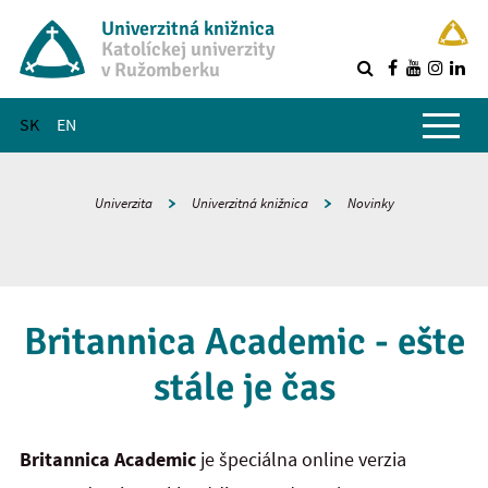
Univerzitná knižnica
Katolíckej univerzity
v Ružomberku
R
Hlavné menu
SK
EN
Univerzita
Univerzitná knižnica
Novinky
Britannica Academic - ešte
stále je čas
Britannica Academic
je špeciálna online verzia