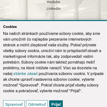
Youtube
Linkedin
Cookies
Sledujte nás cez náš pravidelný newsletter
Na našich stránkach používame súbory cookie, aby sme
vám umožnili čo najlepšie prezeranie internetových
stránok a mohli zlepšovať naše služby. Pokiaľ prijmete
všetky súbory cookie, umožní nám to prispôsobiť obsah a
marketingové informácie tak, aby zodpovedali vašim
Odoslať
potrebám. Súbory cookie nám taktiež pomáhajú riešiť
problémy, na ktoré môžete naraziť. Viac sa dozviete na
našej
stránke zásad
používania súborov cookie. V prípade
© 2021-2026 ku.sk. Všetky práva vyhradené.
|
Ochrana osobných údajov
|
ak chcete upraviť nastavenia súborov cookie, vyberte
Vyhlásenie o prístupnosti
|
Admin
možnosť "Spravovať". Pokiaľ chcete prijať všetky súbory
This site is protected by reCAPTCHA and the Google
Privacy Policy
and
Terms of
cookie a pokračovať, vyberte možnosť "Prijať".
Service
apply.
Tvorba stránky WebCreators.sk
|
Webhosting
-
HostCreators
Spravovať
Odmietnuť
Prijať