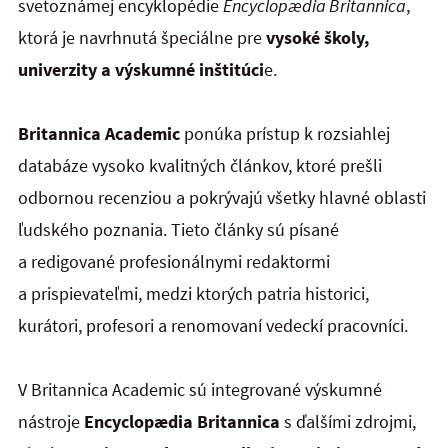
svetoznámej encyklopédie
Encyclopædia Britannica
,
ktorá je navrhnutá špeciálne pre
vysoké školy,
univerzity a výskumné inštitúci
e.
Britannica Academic
ponúka prístup k rozsiahlej
databáze vysoko kvalitných článkov, ktoré prešli
odbornou recenziou a pokrývajú všetky hlavné oblasti
ľudského poznania. Tieto články sú písané
a redigované profesionálnymi redaktormi
a prispievateľmi, medzi ktorých patria historici,
kurátori, profesori a renomovaní vedeckí pracovníci.
V Britannica Academic sú integrované výskumné
nástroje
Encyclopædia Britannica
s ďalšími zdrojmi,