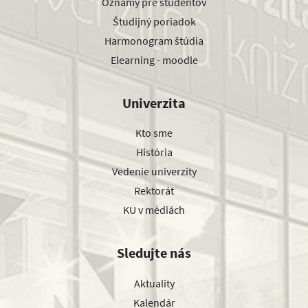
Oznamy pre študentov
Študijný poriadok
Harmonogram štúdia
Elearning - moodle
Univerzita
Kto sme
História
Vedenie univerzity
Rektorát
KU v médiách
Sledujte nás
Aktuality
Kalendár