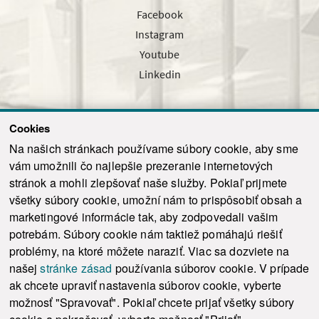
Facebook
Instagram
Youtube
Linkedin
Cookies
Sledujte nás cez náš pravidelný newsletter
Na našich stránkach používame súbory cookie, aby sme
vám umožnili čo najlepšie prezeranie internetových
stránok a mohli zlepšovať naše služby. Pokiaľ prijmete
všetky súbory cookie, umožní nám to prispôsobiť obsah a
marketingové informácie tak, aby zodpovedali vašim
Odoslať
potrebám. Súbory cookie nám taktiež pomáhajú riešiť
problémy, na ktoré môžete naraziť. Viac sa dozviete na
našej
stránke zásad
používania súborov cookie. V prípade
© 2021-2026 ku.sk. Všetky práva vyhradené.
|
Ochrana osobných údajov
|
ak chcete upraviť nastavenia súborov cookie, vyberte
Vyhlásenie o prístupnosti
|
Admin
možnosť "Spravovať". Pokiaľ chcete prijať všetky súbory
This site is protected by reCAPTCHA and the Google
Privacy Policy
and
Terms of
Service
apply.