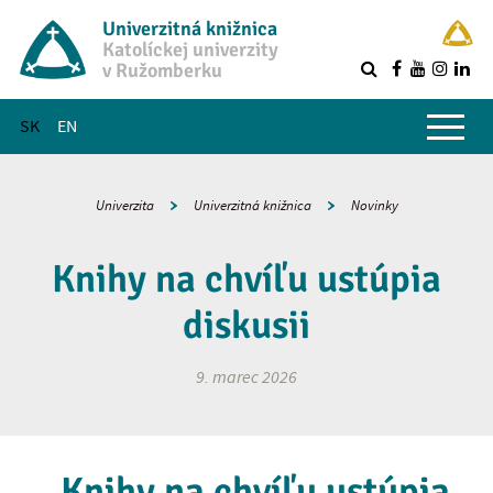
Univerzitná knižnica
Katolíckej univerzity
v Ružomberku
R
Hlavné menu
SK
EN
Univerzita
Univerzitná knižnica
Novinky
Knihy na chvíľu ustúpia
diskusii
9. marec 2026
„Knihy na chvíľu ustúpia