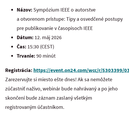
Názov:
Sympózium IEEE o autorstve
a otvorenom prístupe: Tipy a osvedčené postupy
pre publikovanie v časopisoch IEEE
Dátum:
12. máj 2026
Čas:
15:30 (CEST)
Trvanie:
90 minút
Registrácia:
https://event.on24.com/wcc/r/530339
Zarezervujte si miesto ešte dnes! Ak sa nemôžete
zúčastniť naživo, webinár bude nahrávaný a po jeho
skončení bude záznam zaslaný všetkým
registrovaným účastníkom.