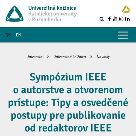
Univerzitná knižnica
Katolíckej univerzity
v Ružomberku
R
Hlavné menu
SK
EN
Univerzita
Univerzitná knižnica
Novinky
Sympózium IEEE
o autorstve a otvorenom
prístupe: Tipy a osvedčené
postupy pre publikovanie
od redaktorov IEEE