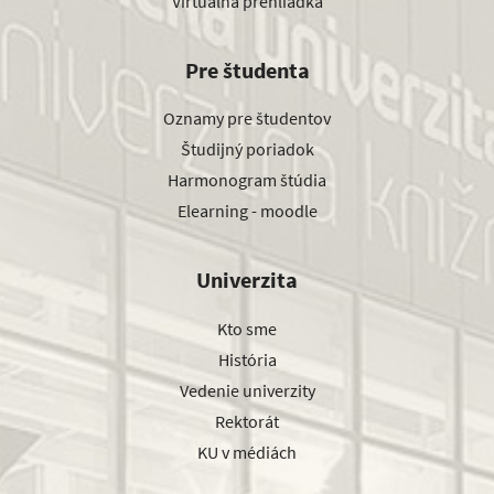
Virtuálna prehliadka
Pre študenta
Oznamy pre študentov
Študijný poriadok
Harmonogram štúdia
Elearning - moodle
Univerzita
Kto sme
História
Vedenie univerzity
Rektorát
KU v médiách