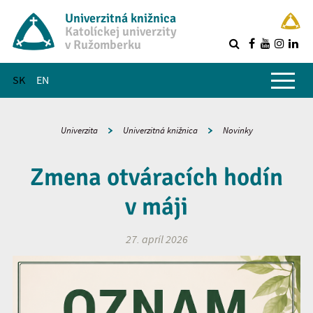
Univerzitná knižnica
Katolíckej univerzity
v Ružomberku
R
Hlavné menu
SK
EN
Univerzita
Univerzitná knižnica
Novinky
Zmena otváracích hodín
v máji
27. apríl 2026