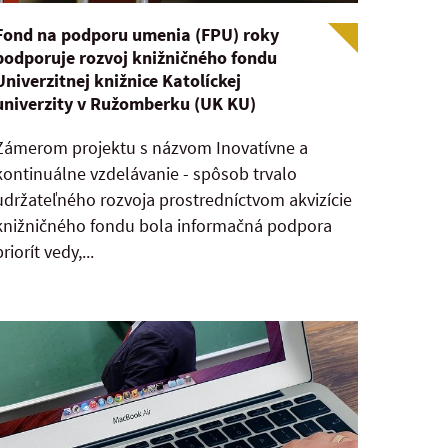
Fond na podporu umenia (FPU) roky
podporuje rozvoj knižničného fondu
Univerzitnej knižnice Katolíckej
univerzity v Ružomberku (UK KU)
Zámerom projektu s názvom Inovatívne a
kontinuálne vzdelávanie - spôsob trvalo
udržateľného rozvoja prostredníctvom akvizície
knižničného fondu bola informačná podpora
priorít vedy,...