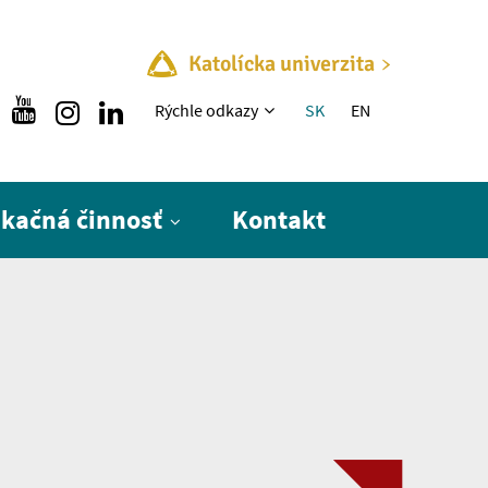
Katolícka univerzita
Rýchle menu
Rýchle odkazy
SK
EN
ikačná činnosť
Kontakt