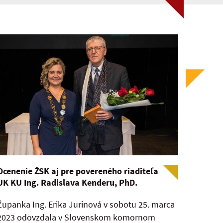
Ocenenie ŽSK aj pre povereného riaditeľa
UK KU Ing. Radislava Kenderu, PhD.
Županka Ing. Erika Jurinová v sobotu 25. marca
2023 odovzdala v Slovenskom komornom