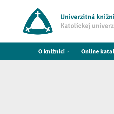
Univerzitná knižn
Katolíckej univer
Hlavné menu
O knižnici
Online kata