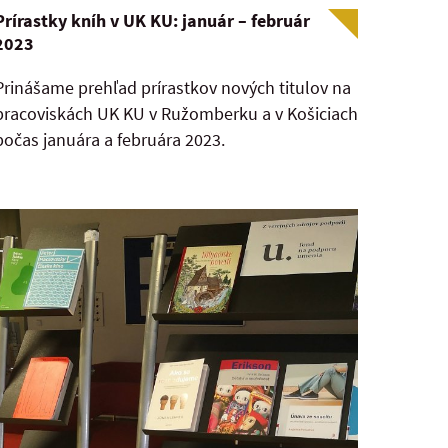
Prírastky kníh v UK KU: január – február
2023
Prinášame prehľad prírastkov nových titulov na
pracoviskách UK KU v Ružomberku a v Košiciach
počas januára a februára 2023.