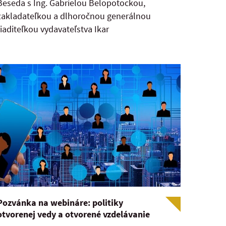
Beseda s Ing. Gabrielou Belopotockou,
zakladateľkou a dlhoročnou generálnou
riaditeľkou vydavateľstva Ikar
Pozvánka na webináre: politiky
otvorenej vedy a otvorené vzdelávanie