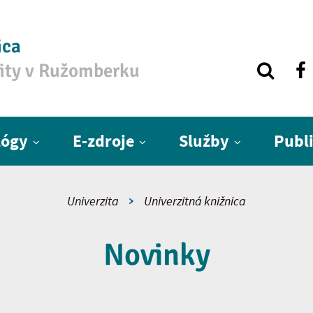
ica
zity v Ružomberku
lógy
E-zdroje
Služby
Publ
Univerzita
Univerzitná knižnica
Novinky