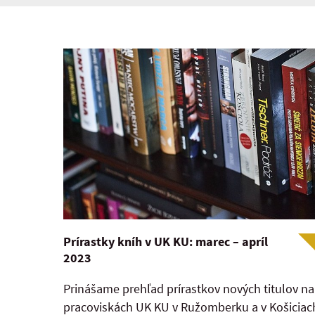
Prírastky kníh v UK KU: marec – apríl
2023
Prinášame prehľad prírastkov nových titulov na
pracoviskách UK KU v Ružomberku a v Košiciac