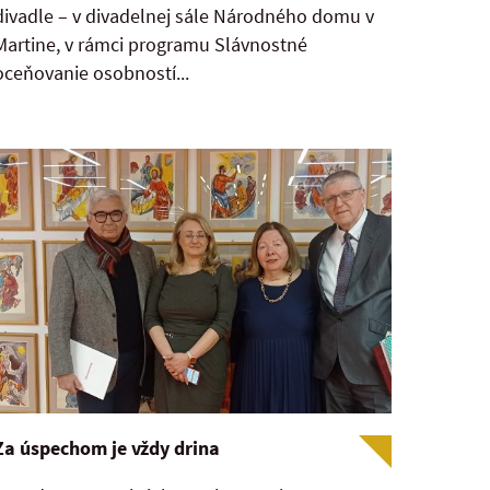
divadle – v divadelnej sále Národného domu v
Martine, v rámci programu Slávnostné
oceňovanie osobností...
Za úspechom je vždy drina