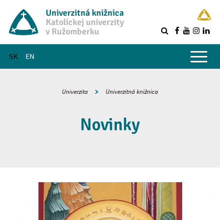
Univerzitná knižnica
Katolíckej univerzity
v Ružomberku
R
Hlavné menu
SK
EN
Univerzita
Univerzitná knižnica
Novinky