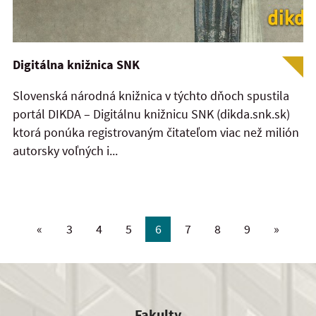
Digitálna knižnica SNK
Slovenská národná knižnica v týchto dňoch spustila
portál DIKDA – Digitálnu knižnicu SNK (dikda.snk.sk)
ktorá ponúka registrovaným čitateľom viac než milión
autorsky voľných i...
«
3
4
5
6
7
8
9
»
Fakulty