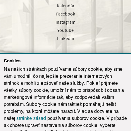
Kalendár
Facebook
Instagram
Youtube
Linkedin
Cookies
Sledujte nás cez náš pravidelný newsletter
Na našich stránkach používame súbory cookie, aby sme
vám umožnili čo najlepšie prezeranie internetových
stránok a mohli zlepšovať naše služby. Pokiaľ prijmete
všetky súbory cookie, umožní nám to prispôsobiť obsah a
marketingové informácie tak, aby zodpovedali vašim
Odoslať
potrebám. Súbory cookie nám taktiež pomáhajú riešiť
problémy, na ktoré môžete naraziť. Viac sa dozviete na
našej
stránke zásad
používania súborov cookie. V prípade
© 2021-2026 ku.sk. Všetky práva vyhradené.
|
Ochrana osobných údajov
|
ak chcete upraviť nastavenia súborov cookie, vyberte
Vyhlásenie o prístupnosti
|
Admin