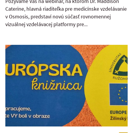
Pozývame Vás na webinár, na ktorom Dr. Maddison
Caterine, hlavná riaditeľka pre medicínske vzdelávanie
v Osmosis, predstaví novú súčasť rovnomennej
vizuálnej vzdelávacej platformy pre...