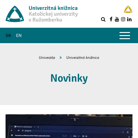
Univerzitná knižnica
Katolíckej univerzity
v Ružomberku
R
Hlavné menu
SK
EN
Univerzita
Univerzitná knižnica
Novinky