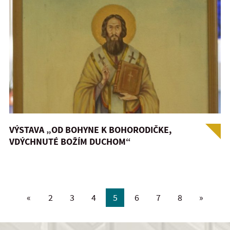
VÝSTAVA „OD BOHYNE K BOHORODIČKE,
VDÝCHNUTÉ BOŽÍM DUCHOM“
«
2
3
4
5
6
7
8
»