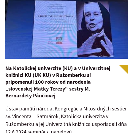
Na Katolíckej univerzite (KU) a v Univerzitnej
knižnici KU (UK KU) v Ružomberku si
pripomenuli 100 rokov od narodenia
„slovenskej Matky Terezy“ sestry M.
Bernardety Pánčiovej
Ústav pamäti národa, Kongregácia Milosrdných sestier
sv. Vincenta – Satmárok, Katolícka univerzita v
Ružomberku a jej Univerzitná knižnica usporiadali dňa
12.6.2024 seminár a panelovú...