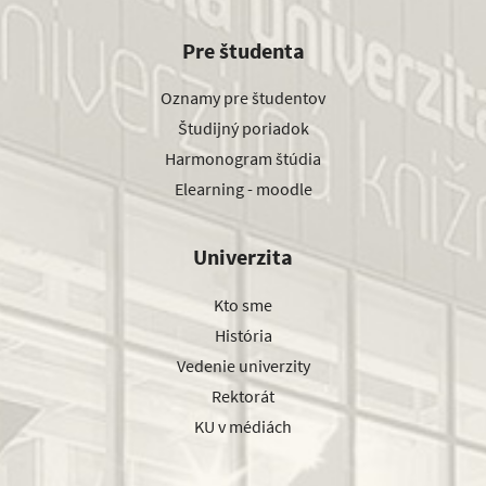
Pre študenta
Oznamy pre študentov
Študijný poriadok
Harmonogram štúdia
Elearning - moodle
Univerzita
Kto sme
História
Vedenie univerzity
Rektorát
KU v médiách