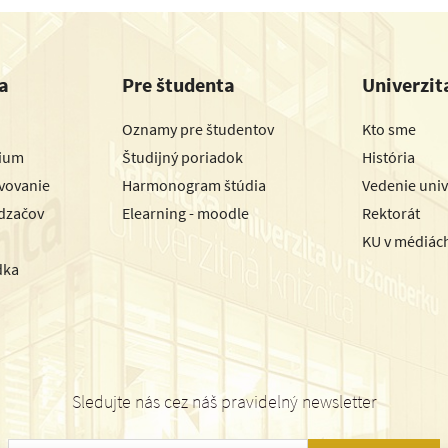
a
Pre študenta
Univerzit
Oznamy pre študentov
Kto sme
dium
Študijný poriadok
História
avovanie
Harmonogram štúdia
Vedenie univ
dzačov
Elearning - moodle
Rektorát
KU v médiác
dka
Sledujte nás cez náš pravidelný newsletter