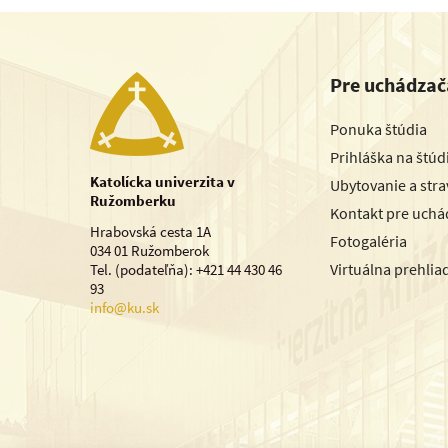
Pre uchádzač
Ponuka štúdia
Prihláška na štú
Katolícka univerzita v
Ubytovanie a str
Ružomberku
Kontakt pre uchá
Hrabovská cesta 1A
Fotogaléria
034 01 Ružomberok
Virtuálna prehlia
Tel. (podateľňa): +421 44 430 46
93
info@ku.sk