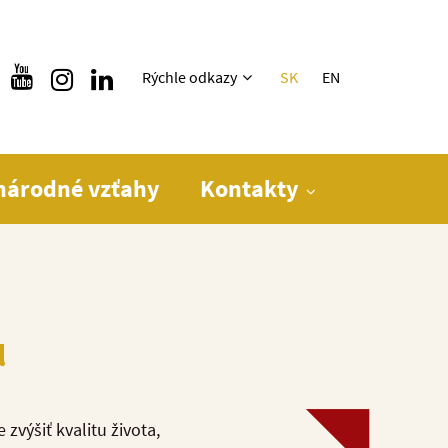
Rýchle menu
Rýchle odkazy
SK
EN
národné vzťahy
Kontakty
u
zvýšiť kvalitu života,