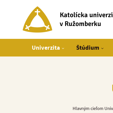
Katolícka univerz
v Ružomberku
Hlavné menu
Univerzita
Štúdium
Hlavným cieľom Univer