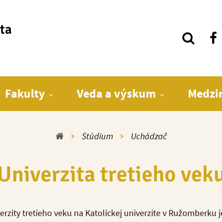
ita
Fakulty
Veda a výskum
Medzi
Domov
Štúdium
Uchádzač
Univerzita tretieho vek
zity tretieho veku na Katolíckej univerzite v Ružomberku je 