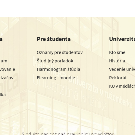
a
Pre študenta
Univerzit
Oznamy pre študentov
Kto sme
dium
Študijný poriadok
História
avovanie
Harmonogram štúdia
Vedenie univ
dzačov
Elearning - moodle
Rektorát
KU v médiác
dka
Sledujte nás cez náš pravidelný newsletter