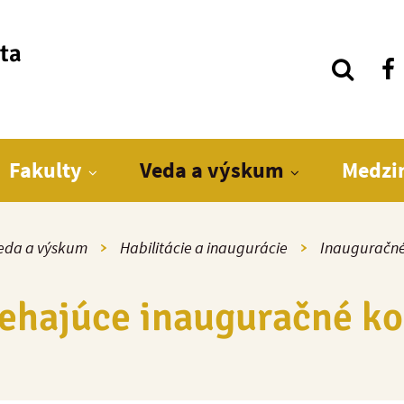
ita
Fakulty
Veda a výskum
Medzi
v
eda a výskum
Habilitácie a inaugurácie
Inauguračné
ehajúce inauguračné k