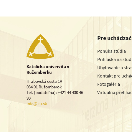
Pre uchádzač
Ponuka štúdia
Prihláška na štú
Katolícka univerzita v
Ubytovanie a str
Ružomberku
Kontakt pre uchá
Hrabovská cesta 1A
Fotogaléria
034 01 Ružomberok
Virtuálna prehlia
Tel. (podateľňa): +421 44 430 46
93
info@ku.sk