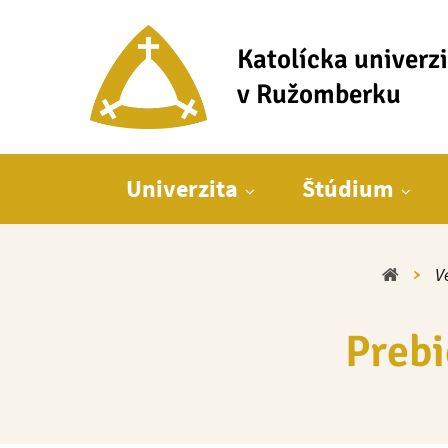
Katolícka univerz
v Ružomberku
Hlavné menu
Univerzita
Štúdium
Domo
V
Prebi