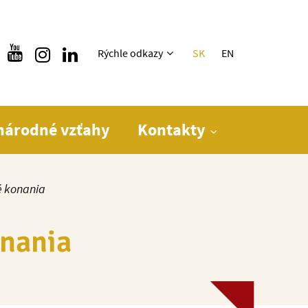
Rýchle menu
Rýchle odkazy
SK
EN
národné vzťahy
Kontakty
 konania
onania