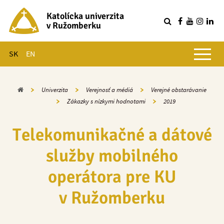
Katolícka univerzita
v Ružomberku
R
Hlavné menu
SK
EN
Domov
Univerzita
Verejnosť a médiá
Verejné obstarávanie
Zákazky s nízkymi hodnotami
2019
Telekomunikačné a dátové
služby mobilného
operátora pre KU
v Ružomberku