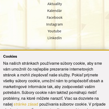
Aktuality
Kalendár
Facebook
Instagram
Youtube
Linkedin
Cookies
Sledujte nás cez náš pravidelný newsletter
Na našich stránkach používame súbory cookie, aby sme
vám umožnili čo najlepšie prezeranie internetových
stránok a mohli zlepšovať naše služby. Pokiaľ prijmete
všetky súbory cookie, umožní nám to prispôsobiť obsah a
marketingové informácie tak, aby zodpovedali vašim
Odoslať
potrebám. Súbory cookie nám taktiež pomáhajú riešiť
problémy, na ktoré môžete naraziť. Viac sa dozviete na
našej
stránke zásad
používania súborov cookie. V prípade
© 2021-2026 ku.sk. Všetky práva vyhradené.
|
Ochrana osobných údajov
|