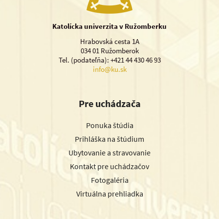
Katolícka univerzita v Ružomberku
Hrabovská cesta 1A
034 01 Ružomberok
Tel. (podateľňa): +421 44 430 46 93
info@ku.sk
Pre uchádzača
Ponuka štúdia
Prihláška na štúdium
Ubytovanie a stravovanie
Kontakt pre uchádzačov
Fotogaléria
Virtuálna prehliadka