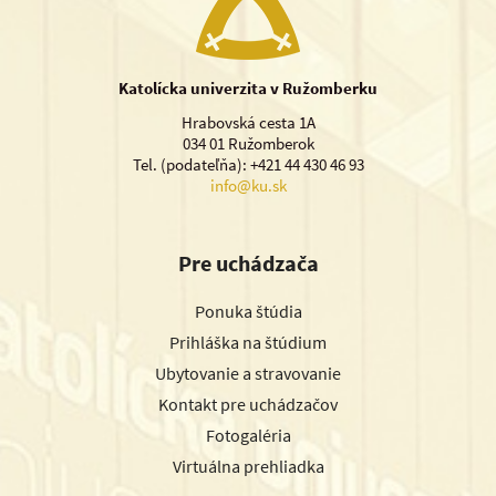
Katolícka univerzita v Ružomberku
Hrabovská cesta 1A
034 01 Ružomberok
Tel. (podateľňa): +421 44 430 46 93
info@ku.sk
Pre uchádzača
Ponuka štúdia
Prihláška na štúdium
Ubytovanie a stravovanie
Kontakt pre uchádzačov
Fotogaléria
Virtuálna prehliadka