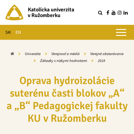
Katolícka univerzita
v Ružomberku
R
Hlavné menu
SK
EN
Domov
Univerzita
Verejnosť a médiá
Verejné obstarávanie
Zákazky s nízkymi hodnotami
2019
Oprava hydroizolácie
suterénu časti blokov „A“
a „B“ Pedagogickej fakulty
KU v Ružomberku