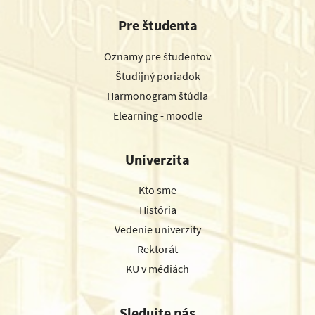
Pre študenta
Oznamy pre študentov
Študijný poriadok
Harmonogram štúdia
Elearning - moodle
Univerzita
Kto sme
História
Vedenie univerzity
Rektorát
KU v médiách
Sledujte nás