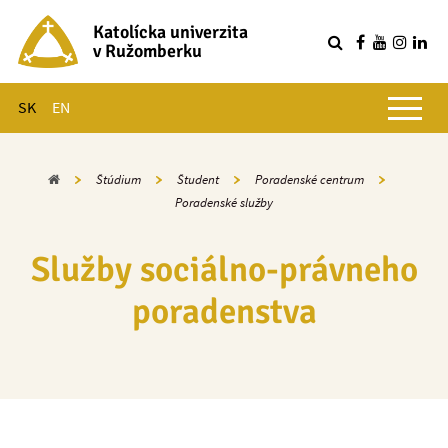
Katolícka univerzita
v Ružomberku
R
Hlavné menu
SK
EN
Domov
Štúdium
Študent
Poradenské centrum
Poradenské služby
Služby sociálno-právneho
poradenstva