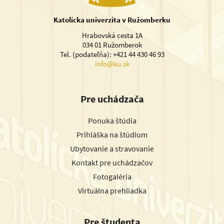
Katolícka univerzita v Ružomberku
Hrabovská cesta 1A
034 01 Ružomberok
Tel. (podateľňa): +421 44 430 46 93
info@ku.sk
Pre uchádzača
Ponuka štúdia
Prihláška na štúdium
Ubytovanie a stravovanie
Kontakt pre uchádzačov
Fotogaléria
Virtuálna prehliadka
Pre študenta