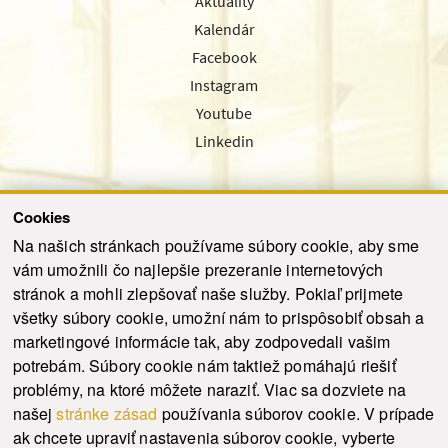
Aktuality
Kalendár
Facebook
Instagram
Youtube
Linkedin
Cookies
Sledujte nás cez náš pravidelný newsletter
Na našich stránkach používame súbory cookie, aby sme
vám umožnili čo najlepšie prezeranie internetových
stránok a mohli zlepšovať naše služby. Pokiaľ prijmete
všetky súbory cookie, umožní nám to prispôsobiť obsah a
marketingové informácie tak, aby zodpovedali vašim
Odoslať
potrebám. Súbory cookie nám taktiež pomáhajú riešiť
problémy, na ktoré môžete naraziť. Viac sa dozviete na
našej
stránke zásad
používania súborov cookie. V prípade
© 2021-2026 ku.sk. Všetky práva vyhradené.
|
Ochrana osobných údajov
|
ak chcete upraviť nastavenia súborov cookie, vyberte
Vyhlásenie o prístupnosti
|
Admin