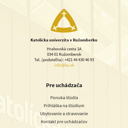
Katolícka univerzita v Ružomberku
Hrabovská cesta 1A
034 01 Ružomberok
Tel. (podateľňa): +421 44 430 46 93
info@ku.sk
Pre uchádzača
Ponuka štúdia
Prihláška na štúdium
Ubytovanie a stravovanie
Kontakt pre uchádzačov