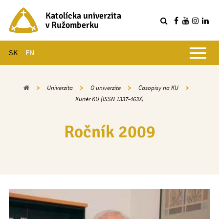
Katolícka univerzita
v Ružomberku
R
Hlavné menu
SK
EN
Domov
Univerzita
O univerzite
Časopisy na KU
Kuriér KU (ISSN 1337-463X)
Ročník 2009