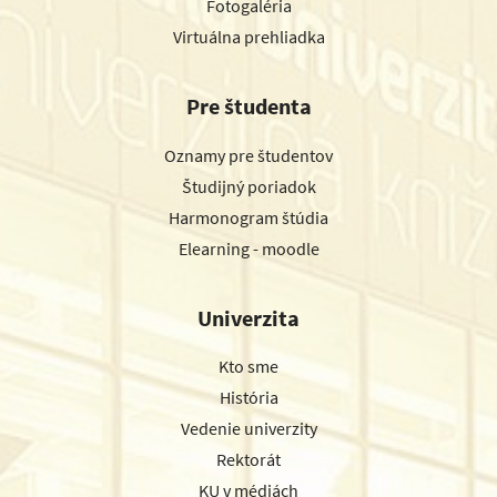
Fotogaléria
Virtuálna prehliadka
Pre študenta
Oznamy pre študentov
Študijný poriadok
Harmonogram štúdia
Elearning - moodle
Univerzita
Kto sme
História
Vedenie univerzity
Rektorát
KU v médiách