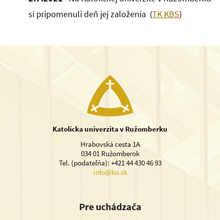
si pripomenuli deň jej založenia (
TK KBS
)
Katolícka univerzita v Ružomberku
Hrabovská cesta 1A
034 01 Ružomberok
Tel. (podateľňa): +421 44 430 46 93
info@ku.sk
Pre uchádzača