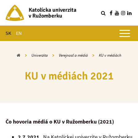
Katolícka univerzita
v Ružomberku
R
Hlavné menu
SK
EN
Domov
Univerzita
Verejnosť a médiá
KU v médiách
KU v médiách 2021
Čo hovoria médiá o KU v Ružomberku (2021)
2.7.2021
Na Katolíckej univerzite v Ružomberku