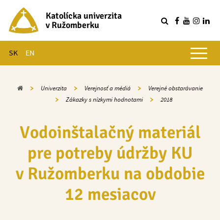
Katolícka univerzita
v Ružomberku
R
Hlavné menu
SK
EN
Domov
Univerzita
Verejnosť a médiá
Verejné obstarávanie
Zákazky s nízkymi hodnotami
2018
Vodoinštalačný materiál
pre potreby údržby KU
v Ružomberku na obdobie
12 mesiacov