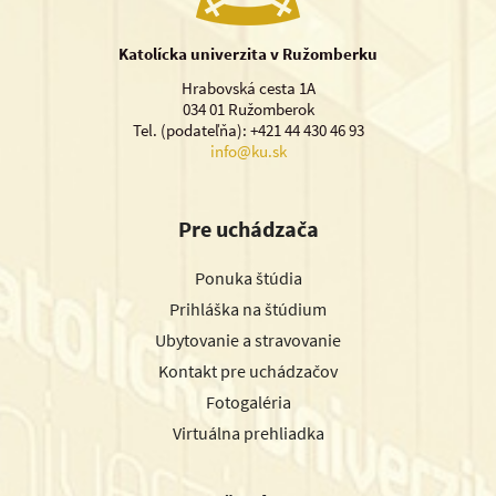
Katolícka univerzita v Ružomberku
Hrabovská cesta 1A
034 01 Ružomberok
Tel. (podateľňa): +421 44 430 46 93
info@ku.sk
Pre uchádzača
Ponuka štúdia
Prihláška na štúdium
Ubytovanie a stravovanie
Kontakt pre uchádzačov
Fotogaléria
Virtuálna prehliadka