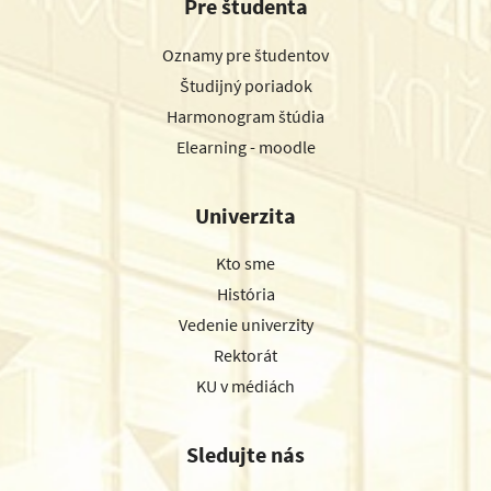
Pre študenta
Oznamy pre študentov
Študijný poriadok
Harmonogram štúdia
Elearning - moodle
Univerzita
Kto sme
História
Vedenie univerzity
Rektorát
KU v médiách
Sledujte nás