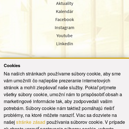
Aktuality
Kalendár
Facebook
Instagram
Youtube
Linkedin
Cookies
Sledujte nás cez náš pravidelný newsletter
Na našich stránkach používame súbory cookie, aby sme
vám umožnili čo najlepšie prezeranie internetových
stránok a mohli zlepšovať naše služby. Pokiaľ prijmete
všetky súbory cookie, umožní nám to prispôsobiť obsah a
marketingové informácie tak, aby zodpovedali vašim
Odoslať
potrebám. Súbory cookie nám taktiež pomáhajú riešiť
problémy, na ktoré môžete naraziť. Viac sa dozviete na
našej
stránke zásad
používania súborov cookie. V prípade
© 2021-2026 ku.sk. Všetky práva vyhradené.
|
Ochrana osobných údajov
|
ak chcete upraviť nastavenia súborov cookie, vyberte