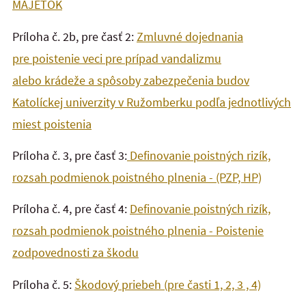
MAJETOK
Príloha č. 2b, pre časť 2:
Zmluvné dojednania
pre poistenie veci pre prípad vandalizmu
alebo krádeže a spôsoby zabezpečenia budov
Katolíckej univerzity v Ružomberku podľa jednotlivých
miest poistenia
Príloha č. 3, pre časť 3:
Definovanie poistných rizík,
rozsah podmienok poistného plnenia - (PZP, HP)
Príloha č. 4, pre časť 4:
Definovanie poistných rizík,
rozsah podmienok poistného plnenia - Poistenie
zodpovednosti za škodu
Príloha č. 5:
Škodový priebeh (pre časti 1, 2, 3 , 4)