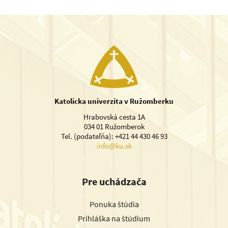
Katolícka univerzita v Ružomberku
Hrabovská cesta 1A
034 01 Ružomberok
Tel. (podateľňa): +421 44 430 46 93
info@ku.sk
Pre uchádzača
Ponuka štúdia
Prihláška na štúdium