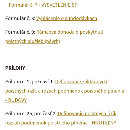
Formulár č. 7 - VYSVETLENIE SP
Formulár č. 8:
Vyhlásenie o subdodávkach
Formulár č. 9:
Rámcová dohoda o poskytnutí
poistných služieb (návrh)
PRÍLOHY
Príloha č. 1, pre časť 1:
Definovanie základných
poistných rizík a rozsah podmienok poistného plnenia
- BUDOVY
Príloha č. 2a, pre časť 2:
Definovanie poistných rizík,
rozsah podmienok poistného plnenia - HNUTEĽNÝ