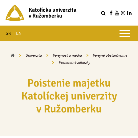
Katolícka univerzita
v Ružomberku
R
Hlavné menu
SK
EN
Domov
Univerzita
Verejnosť a médiá
Verejné obstarávanie
Podlimitné zákazky
Poistenie majetku
Katolíckej univerzity
v Ružomberku