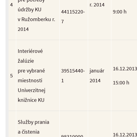
4
r. 2014
údržby KU
44115220-
9:00 h
v Ružomberku r.
7
2014
Interiérové
žalúzie
16.12.201
pre vybrané
39515440-
január
5
miestnosti
1
2014
15:00 h
Univerzitnej
knižnice KU
Služby prania
a čistenia
16.12.201
98310000-