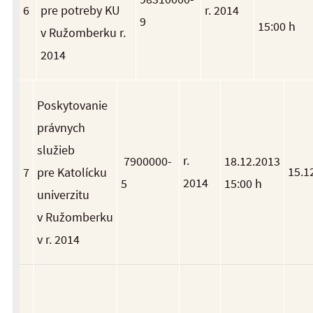
6
pre potreby KU
r. 2014
9
15:00 h
v Ružomberku r.
2014
Poskytovanie
právnych
služieb
r.
7900000-
18.12.2013
15.1
7
pre Katolícku
2014
5
15:00 h
univerzitu
v Ružomberku
v r. 2014