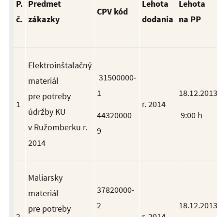
P.
Predmet
Lehota
Lehota
CPV kód
č.
zákazky
dodania
na PP
Elektroinštalačný
31500000-
materiál
1
18.12.201
pre potreby
1
r. 2014
údržby KU
44320000-
9:00 h
v Ružomberku r.
9
2014
Maliarsky
37820000-
materiál
2
18.12.201
pre potreby
2
r. 2014