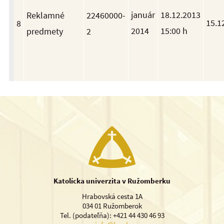
január
18.12.2013
Reklamné
22460000-
15.1
8
2014
15:00 h
predmety
2
Katolícka univerzita v Ružomberku
Hrabovská cesta 1A
034 01 Ružomberok
Tel. (podateľňa): +421 44 430 46 93