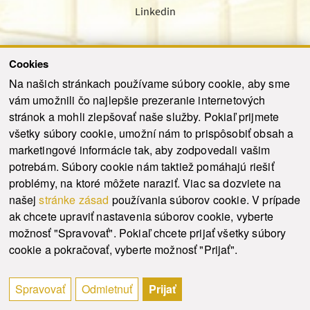
Linkedin
Cookies
Sledujte nás cez náš pravidelný newsletter
Na našich stránkach používame súbory cookie, aby sme
vám umožnili čo najlepšie prezeranie internetových
stránok a mohli zlepšovať naše služby. Pokiaľ prijmete
všetky súbory cookie, umožní nám to prispôsobiť obsah a
marketingové informácie tak, aby zodpovedali vašim
Odoslať
potrebám. Súbory cookie nám taktiež pomáhajú riešiť
problémy, na ktoré môžete naraziť. Viac sa dozviete na
našej
stránke zásad
používania súborov cookie. V prípade
© 2021-2026 ku.sk. Všetky práva vyhradené.
|
Ochrana osobných údajov
|
ak chcete upraviť nastavenia súborov cookie, vyberte
Vyhlásenie o prístupnosti
|
Admin
možnosť "Spravovať". Pokiaľ chcete prijať všetky súbory
This site is protected by reCAPTCHA and the Google
Privacy Policy
and
Terms of
cookie a pokračovať, vyberte možnosť "Prijať".
Service
apply.
Tvorba stránky WebCreators.sk
|
Webhosting
-
HostCreators
Spravovať
Odmietnuť
Prijať