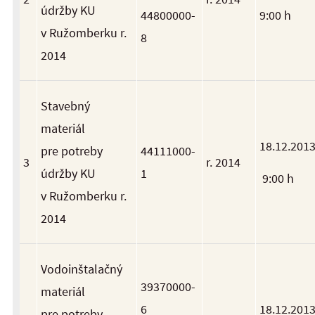
údržby KU
44800000-
9:00 h
v Ružomberku r.
8
2014
Stavebný
materiál
18.12.201
pre potreby
44111000-
3
r. 2014
údržby KU
1
9:00 h
v Ružomberku r.
2014
Vodoinštalačný
39370000-
materiál
6
18.12.201
pre potreby