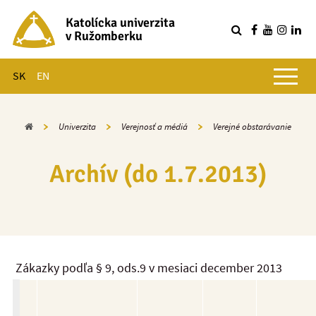
Katolícka univerzita
v Ružomberku
R
Hlavné menu
SK
EN
Domov
Univerzita
Verejnosť a médiá
Verejné obstarávanie
Archív (do 1.7.2013)
Zákazky podľa § 9, ods.9 v mesiaci december 2013