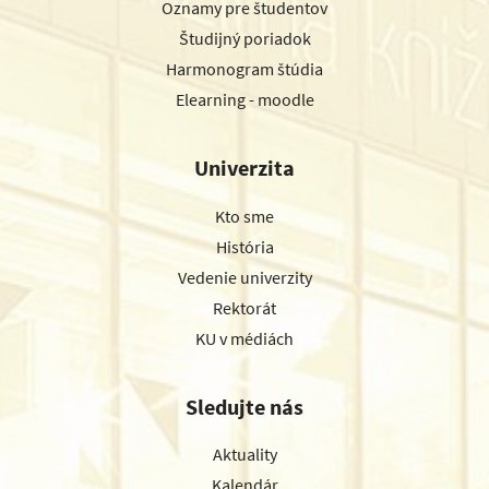
Oznamy pre študentov
Študijný poriadok
Harmonogram štúdia
Elearning - moodle
Univerzita
Kto sme
História
Vedenie univerzity
Rektorát
KU v médiách
Sledujte nás
Aktuality
Kalendár