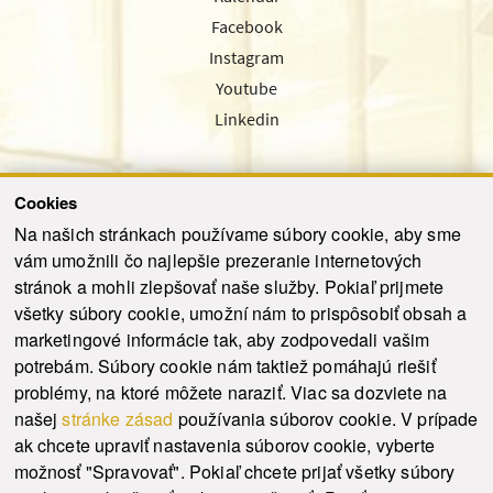
Facebook
Instagram
Youtube
Linkedin
Cookies
Sledujte nás cez náš pravidelný newsletter
Na našich stránkach používame súbory cookie, aby sme
vám umožnili čo najlepšie prezeranie internetových
stránok a mohli zlepšovať naše služby. Pokiaľ prijmete
všetky súbory cookie, umožní nám to prispôsobiť obsah a
marketingové informácie tak, aby zodpovedali vašim
Odoslať
potrebám. Súbory cookie nám taktiež pomáhajú riešiť
problémy, na ktoré môžete naraziť. Viac sa dozviete na
našej
stránke zásad
používania súborov cookie. V prípade
© 2021-2026 ku.sk. Všetky práva vyhradené.
|
Ochrana osobných údajov
|
ak chcete upraviť nastavenia súborov cookie, vyberte
Vyhlásenie o prístupnosti
|
Admin
možnosť "Spravovať". Pokiaľ chcete prijať všetky súbory
This site is protected by reCAPTCHA and the Google
Privacy Policy
and
Terms of