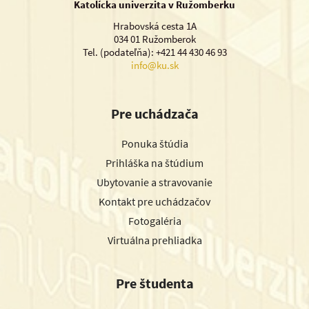
Katolícka univerzita v Ružomberku
Hrabovská cesta 1A
034 01 Ružomberok
Tel. (podateľňa): +421 44 430 46 93
info@ku.sk
Pre uchádzača
Ponuka štúdia
Prihláška na štúdium
Ubytovanie a stravovanie
Kontakt pre uchádzačov
Fotogaléria
Virtuálna prehliadka
Pre študenta