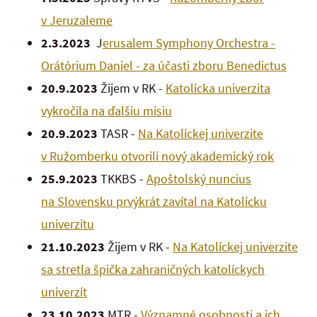
v Jeruzaleme
2.3.2023
J
erusalem Symphony Orchestra -
Orátórium Daniel - za účasti zboru Benedictus
20.9.2023
Žijem v RK -
Katolícka univerzita
vykročila na ďalšiu misiu
20.9.2023
TASR -
Na Katolíckej univerzite
v Ružomberku otvorili nový akademický rok
25.9.2023
TKKBS -
Apoštolský nuncius
na Slovensku prvýkrát zavítal na Katolícku
univerzitu
21.10.2023
Žijem v RK -
Na Katolíckej univerzite
sa stretla špička zahraničných katolíckych
univerzít
23.10.2023
MTR -
Významné osobnosti a ich