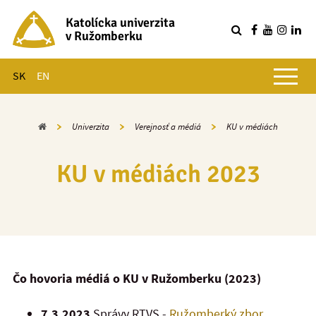
Katolícka univerzita
v Ružomberku
R
Hlavné menu
SK
EN
Domov
Univerzita
Verejnosť a médiá
KU v médiách
KU v médiách 2023
Čo hovoria médiá o KU v Ružomberku (2023)
7.3.2023
Správy RTVS -
Ružomberký zbor