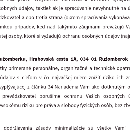
sobných údajov, taktiež ak je spracúvanie nevyhnutné na 
dzkovateľ alebo tretia strana (okrem spracúvania vykonáv
ýnimkou prípadov, keď nad takýmito záujmami prevažujú 
tej osoby, ktoré si vyžadujú ochranu osobných údajov (na
Ružomberku, Hrabovská cesta 1A, 034 01 Ružomberok
ky primerané personálne, organizačné a technické opat
dajov s cieľom v čo najväčšej miere znížiť riziko ich z
 vyplývajúcej z článku 34 Nariadenia Vám ako dotknutý
o prevádzkovateľ porušíme ochranu Vašich osobných
ysokému riziku pre práva a slobody fyzických osôb, bez z
dodržiavania zásady minimalizácie sú všetky Vami 