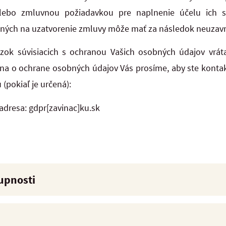
ebo zmluvnou požiadavkou pre naplnenie účelu ich sp
ných na uzatvorenie zmluvy môže mať za následok neuzavr
zok súvisiacich s ochranou Vašich osobných údajov vrát
na o ochrane osobných údajov Vás prosíme, aby ste kontak
pokiaľ je určená):
adresa: gdpr[zavinac]ku.sk
tupnosti