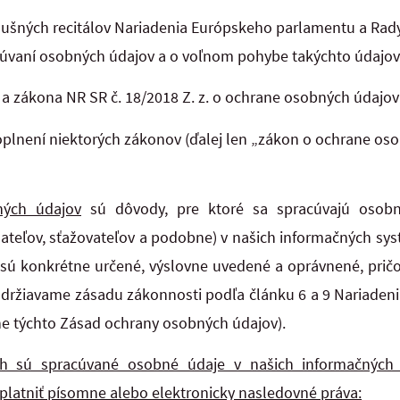
slušných recitálov Nariadenia Európskeho parlamentu a Rad
cúvaní osobných údajov a o voľnom pohybe takýchto údajov 
a zákona NR SR č. 18/2018 Z. z. o ochrane osobných údajov
plnení niektorých zákonov (ďalej len „zákon o ochrane os
ných údajov
sú dôvody, pre ktoré sa spracúvajú osob
dateľov, sťažovateľov a podobne) v našich informačných s
 sú konkrétne určené, výslovne uvedené a oprávnené, prič
ržiavame zásadu zákonnosti podľa článku 6 a 9 Nariadenia
he týchto Zásad ochrany osobných údajov).
ch sú spracúvané osobné údaje v našich informačných
latniť písomne alebo elektronicky nasledovné práva: