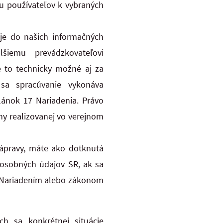
u používateľov k vybraných
je do našich informačných
iemu prevádzkovateľovi
e to technicky možné aj za
sa spracúvanie vykonáva
lánok 17 Nariadenia. Právo
y realizovanej vo verejnom
nápravy, máte ako dotknutá
osobných údajov SR, ak sa
 s Nariadením alebo zákonom
h sa konkrétnej situácie