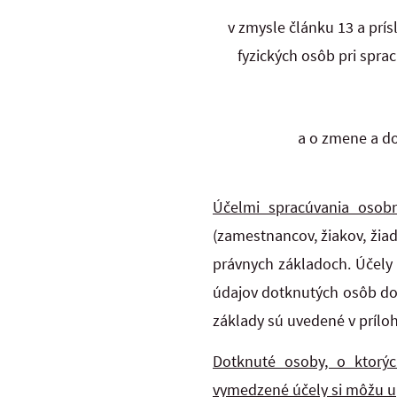
v zmysle článku 13 a prí
fyzických osôb pri spra
a o zmene a do
Účelmi spracúvania osob
(zamestnancov, žiakov, žia
právnych základoch. Účely
údajov dotknutých osôb dod
základy sú uvedené v prílo
Dotknuté osoby, o ktorý
vymedzené účely si môžu up