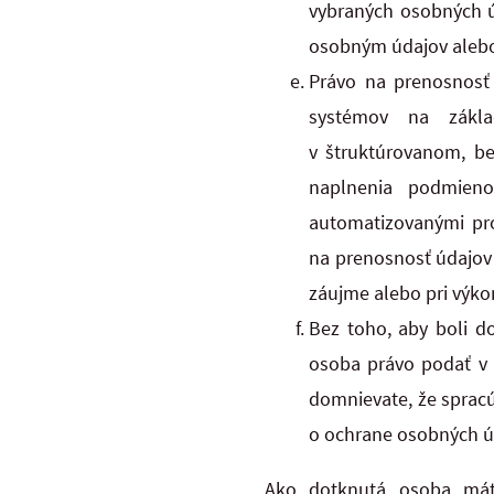
vybraných osobných ú
osobným údajov alebo
Právo na prenosnosť
systémov na zákla
v štruktúrovanom, be
naplnenia podmieno
automatizovanými pro
na prenosnosť údajov 
záujme alebo pri výko
Bez toho, aby boli d
osoba právo podať v 
domnievate, že spracú
o ochrane osobných ú
Ako dotknutá osoba máte