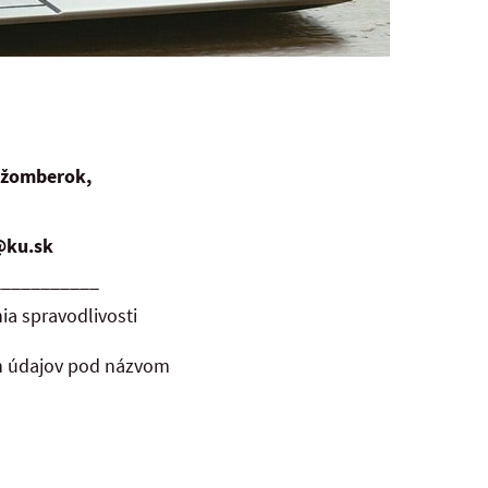
užomberok,
@ku.sk
___________
a spravodlivosti
ch údajov pod názvom