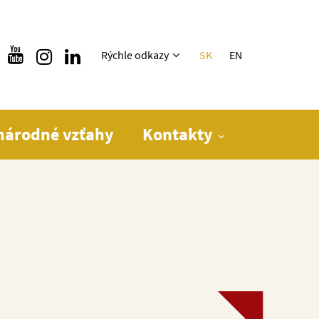
Rýchle menu
Rýchle odkazy
SK
EN
národné vzťahy
Kontakty