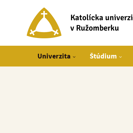
Katolícka univerz
v Ružomberku
Hlavné menu
Univerzita
Štúdium