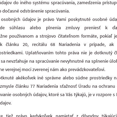
dajov do iného systému spracúvania, zamedzenia prístup
 dočasné odstránenie spracúvania.
 osobných údajov je právo Vami poskytnuté osobné úda
de súhlasu alebo plnenia zmluvy preniesť k ďalš
žne používanom a strojovo čitateľnom formáte, pokiaľ j
k článku 20, recitálu 68 Nariadenia v prípade, ak 
striedkami. Uplatňovaním tohto práva nie je dotknutý č
sa nevzťahuje na spracúvanie nevyhnutné na splnenie úloh
ne verejnej moci zverenej nám ako prevádzkovateľovi.
otknuté akékoľvek iné správne alebo súdne prostriedky 
zmysle článku 77 Nariadenia sťažnosť Úradu na ochranu 
vanie osobných údajov, ktoré sa Vás týkajú, je v rozpore
dajov.
 tiež právo kedykoľvek namietať z dôvodov týkajúcic