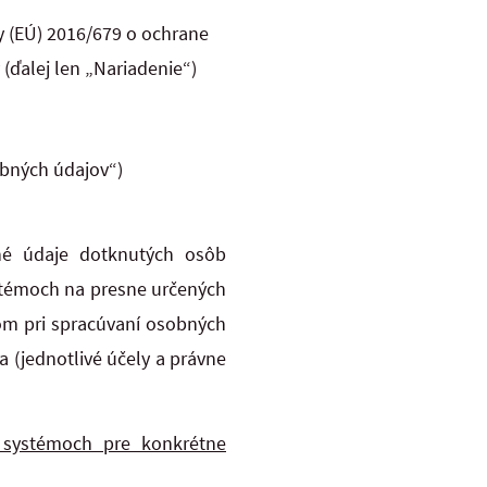
y (EÚ) 2016/679 o ochrane
(ďalej len „Nariadenie“)
obných údajov“)
né údaje dotknutých osôb
ystémoch na presne určených
om pri spracúvaní osobných
 (jednotlivé účely a právne
 systémoch pre konkrétne