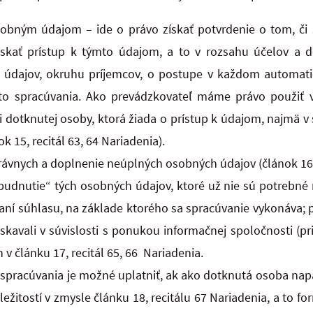
sobným údajom – ide o právo získať potvrdenie o tom, či
ískať prístup k týmto údajom, a to v rozsahu účelov a d
 údajov, okruhu príjemcov, o postupe v každom automati
to spracúvania. Ako prevádzkovateľ máme právo použiť v
 dotknutej osoby, ktorá žiada o prístup k údajom, najmä v 
ok 15, recitál 63, 64 Nariadenia).
ávnych a doplnenie neúplných osobných údajov (článok 16, 
udnutie“ tých osobných údajov, ktoré už nie sú potrebné na
olaní súhlasu, na základe ktorého sa spracúvanie vykonáva;
skavali v súvislosti s ponukou informačnej spoločnosti (pr
 článku 17, recitál 65, 66 Nariadenia.
spracúvania je možné uplatniť, ak ako dotknutá osoba na
ležitostí v zmysle článku 18, recitálu 67 Nariadenia, a to