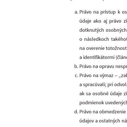
Právo na prístup k o
údaje ako aj právo z
dotknutých osobných
o následkoch takého
na overenie totožnosti
a identifikátormi (člán
Právo na opravu nespr
Právo na výmaz – „zab
a spracúvali; pri odv
ak sa osobné údaje zí
podmienok uvedených v
Právo na obmedzenie 
údajov a ostatných ná