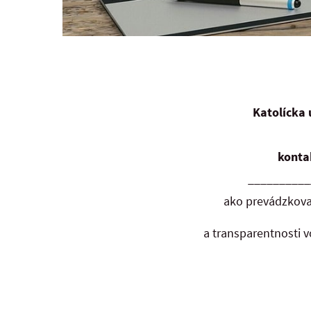
Katolícka
konta
__________
ako prevádzkova
a transparentnosti 