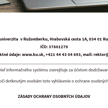
 univerzita v Ružomberku, Hrabovská cesta 1A, 034 01 R
IČO: 37801279
ktné údaje: www.ku.sk, +421 44 43 04 693, mail: rektor
_________________________________________________
teľ informačného systému zverejňuje za účelom dodržiavani
voči dotknutým osobám toto vyhlásenie o ochrane osobný
ZÁSADY OCHRANY OSOBNÝCH ÚDAJOV