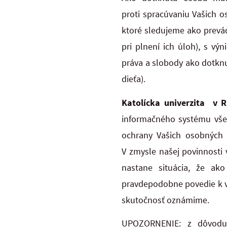
proti spracúvaniu Vašich o
ktoré sledujeme ako prevá
pri plnení ich úloh), s v
práva a slobody ako dotknu
dieťa).
Katolícka univerzita v 
informačného systému všet
ochrany Vašich osobných ú
V zmysle našej povinnosti
nastane situácia, že ak
pravdepodobne povedie k v
skutočnosť oznámime.
UPOZORNENIE: z dôvodu 