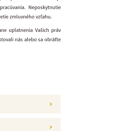
racúvania. Neposkytnutie
etie zmluvného vzťahu.
ane uplatnenia Vašich práv
tovali nás alebo sa obráťte