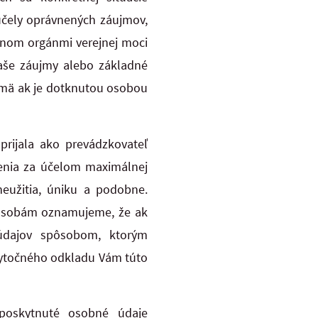
účely oprávnených záujmov,
anom orgánmi verejnej moci
Vaše záujmy alebo základné
jmä ak je dotknutou osobou
prijala ako prevádzkovateľ
renia za účelom maximálnej
neužitia, úniku a podobne.
m osobám oznamujeme, že ak
 údajov spôsobom, ktorým
bytočného odkladu Vám túto
poskytnuté osobné údaje