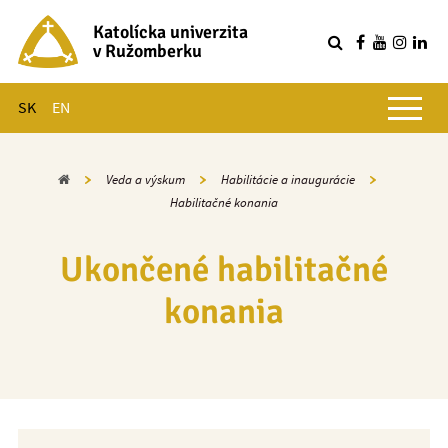
Katolícka univerzita
v Ružomberku
R
Hlavné menu
SK
EN
Domov
Veda a výskum
Habilitácie a inaugurácie
Habilitačné konania
Ukončené habilitačné
konania