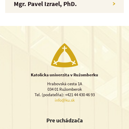
Mgr. Pavel Izrael, PhD.
Katolícka univerzita v Ružomberku
Hrabovská cesta 1A
034 01 Ružomberok
Tel. (podateľňa): +421 44 430 46 93
info@ku.sk
Pre uchádzača