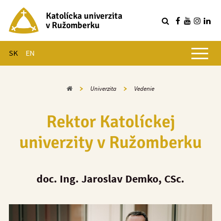
Katolícka univerzita
v Ružomberku
R
Hlavné menu
SK
EN
Domov
Univerzita
Vedenie
Rektor Katolíckej
univerzity v Ružomberku
doc. Ing. Jaroslav Demko, CSc.