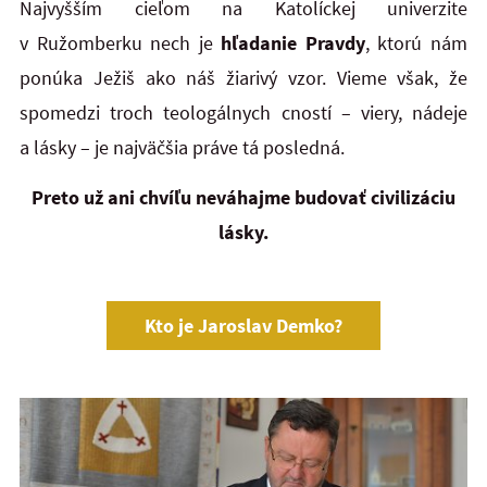
Najvyšším cieľom na Katolíckej univerzite
v Ružomberku nech je
hľadanie Pravdy
, ktorú nám
ponúka Ježiš ako náš žiarivý vzor. Vieme však, že
spomedzi troch teologálnych cností – viery, nádeje
a lásky – je najväčšia práve tá posledná.
Preto už ani chvíľu neváhajme budovať civilizáciu
lásky.
Kto je Jaroslav Demko?