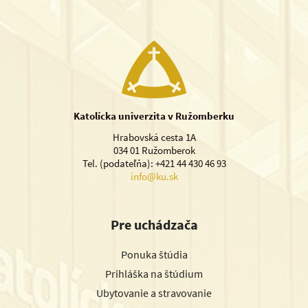
Katolícka univerzita v Ružomberku
Hrabovská cesta 1A
034 01 Ružomberok
Tel. (podateľňa): +421 44 430 46 93
info@ku.sk
Pre uchádzača
Ponuka štúdia
Prihláška na štúdium
Ubytovanie a stravovanie