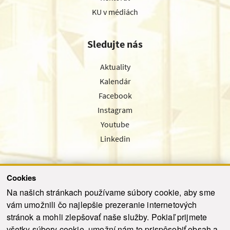
KU v médiách
Sledujte nás
Aktuality
Kalendár
Facebook
Instagram
Youtube
Linkedin
Cookies
Sledujte nás cez náš pravidelný newsletter
Na našich stránkach používame súbory cookie, aby sme
vám umožnili čo najlepšie prezeranie internetových
stránok a mohli zlepšovať naše služby. Pokiaľ prijmete
všetky súbory cookie, umožní nám to prispôsobiť obsah a