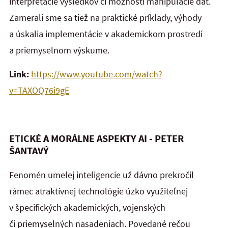
interpretácie výsledkov či možnosti manipulácie dát.
Zamerali sme sa tiež na praktické príklady, výhody
a úskalia implementácie v akademickom prostredí
a priemyselnom výskume.
Link:
https://www.youtube.com/watch?
v=TAXOQ76i9gE
ETICKÉ A MORÁLNE ASPEKTY AI - PETER
ŠANTAVÝ
Fenomén umelej inteligencie už dávno prekročil
rámec atraktívnej technológie úzko využiteľnej
v špecifických akademických, vojenských
či priemyselných nasadeniach. Povedané rečou