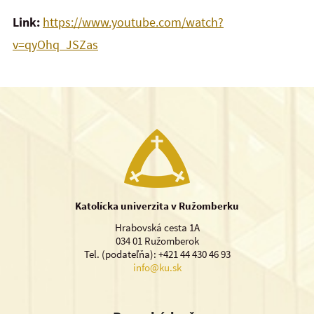
Link:
https://www.youtube.com/watch?
v=qyOhq_JSZas
Katolícka univerzita v Ružomberku
Hrabovská cesta 1A
034 01 Ružomberok
Tel. (podateľňa): +421 44 430 46 93
info@ku.sk