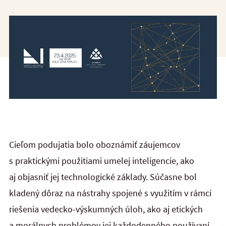
Cieľom podujatia bolo oboznámiť záujemcov
s praktickými použitiami umelej inteligencie, ako
aj objasniť jej technologické základy. Súčasne bol
kladený dôraz na nástrahy spojené s využitím v rámci
riešenia vedecko-výskumných úloh, ako aj etických
a morálnych problémov jej každodenného používaní.