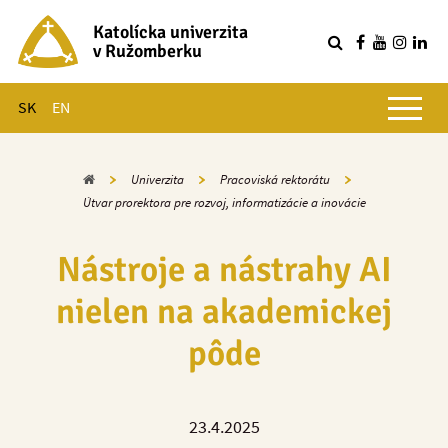
Katolícka univerzita
v Ružomberku
R
Hlavné menu
SK
EN
Domov
Univerzita
Pracoviská rektorátu
Útvar prorektora pre rozvoj, informatizácie a inovácie
Nástroje a nástrahy AI
nielen na akademickej
pôde
23.4.2025