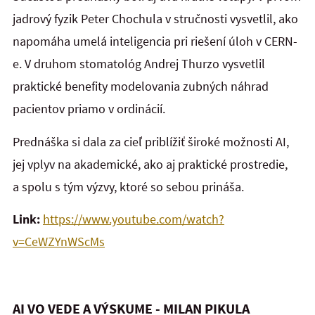
jadrový fyzik Peter Chochula v stručnosti vysvetlil, ako
napomáha umelá inteligencia pri riešení úloh v CERN-
e. V druhom stomatológ Andrej Thurzo vysvetlil
praktické benefity modelovania zubných náhrad
pacientov priamo v ordinácií.
Prednáška si dala za cieľ priblížiť široké možnosti AI,
jej vplyv na akademické, ako aj praktické prostredie,
a spolu s tým výzvy, ktoré so sebou prináša.
Link:
https://www.youtube.com/watch?
v=CeWZYnWScMs
AI VO VEDE A VÝSKUME - MILAN PIKULA