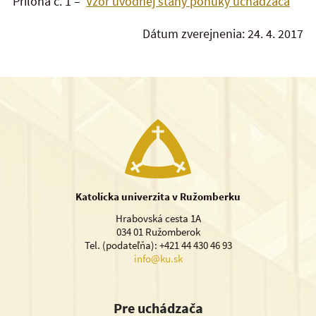
Príloha č. 1 –
Vzor úvodnej stany ponuky uchádzača
Dátum zverejnenia: 24. 4. 2017
Katolícka univerzita v Ružomberku
Hrabovská cesta 1A
034 01 Ružomberok
Tel. (podateľňa): +421 44 430 46 93
info@ku.sk
Pre uchádzača