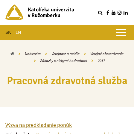
Katolícka univerzita
v Ružomberku
R
Hlavné menu
SK
EN
Domov
Univerzita
Verejnosť a médiá
Verejné obstarávanie
Zákazky s nízkymi hodnotami
2017
Pracovná zdravotná služba
Výzva na predkladanie ponúk