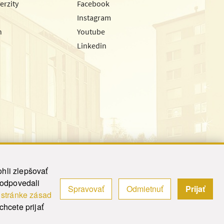
erzity
Facebook
Instagram
h
Youtube
Linkedin
hli zlepšovať
zodpovedali
Spravovať
Odmietnuť
Prijať
|
Admin
j
stránke zásad
y.
hcete prijať