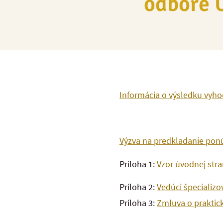
odbore U
Informácia o výsledku vyh
Výzva na predkladanie pon
Príloha 1:
Vzor úvodnej str
Príloha 2:
Vedúci špecializo
Príloha 3:
Zmluva o praktick