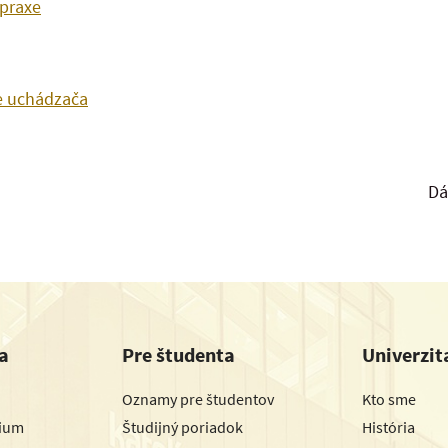
praxe
e uchádzača
Dá
a
Pre študenta
Univerzit
Oznamy pre študentov
Kto sme
dium
Študijný poriadok
História