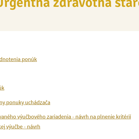
rgentná zdravotná star
odnotenia ponúk
úk
any ponuky uchádzača
vaného výučbového zariadenia - návrh na plnenie kritérií
ej výučbe - návrh