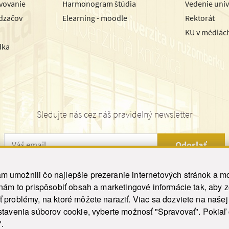
avovanie
Harmonogram štúdia
Vedenie univ
dzačov
Elearning - moodle
Rektorát
KU v médiác
dka
Sledujte nás cez náš pravidelný newsletter
Odoslať
 umožnili čo najlepšie prezeranie internetových stránok a mo
 nám to prispôsobiť obsah a marketingové informácie tak, aby 
26 ku.sk. Všetky práva vyhradené.
|
Ochrana osobných údajov
|
Vyhlásenie o prístupnosti
 problémy, na ktoré môžete naraziť. Viac sa dozviete na naše
his site is protected by reCAPTCHA and the Google
Privacy Policy
and
Terms of Service
appl
tavenia súborov cookie, vyberte možnosť "Spravovať". Pokiaľ c
Tvorba stránky WebCreators.sk
|
Webhosting
-
HostCreators
".