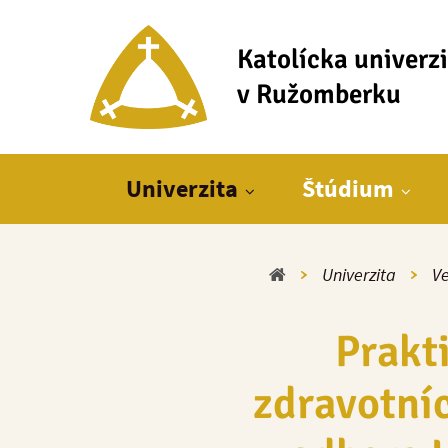
Katolícka univerz
v Ružomberku
Hlavné menu
Univerzita
Štúdium
Domov
Univerzita
Ve
Prakt
zdravotní