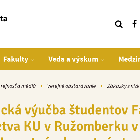
ita
Fakulty
Veda a výskum
Medzi
rejnosť a médiá
Verejné obstarávanie
Zákazky s níz
ická výučba študentov F
ctva KU v Ružomberku v