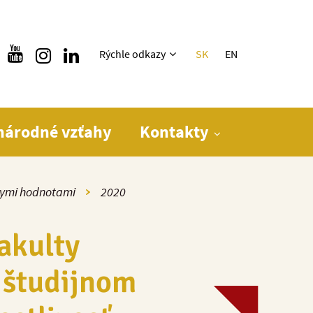
Rýchle menu
Rýchle odkazy
SK
EN
národné vzťahy
Kontakty
kymi hodnotami
2020
akulty
 študijnom