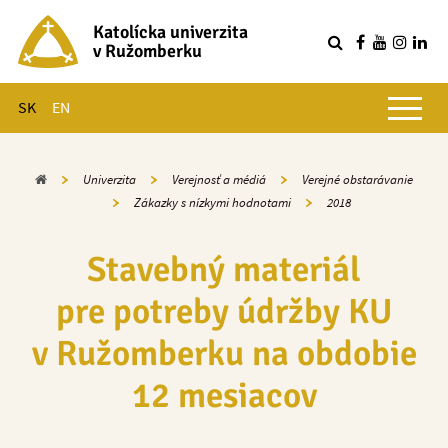
Katolícka univerzita
v Ružomberku
R
Hlavné menu
SK
EN
Domov
Univerzita
Verejnosť a médiá
Verejné obstarávanie
Zákazky s nízkymi hodnotami
2018
Stavebný materiál
pre potreby údržby KU
v Ružomberku na obdobie
12 mesiacov