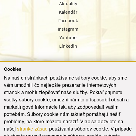
Aktuality
Kalendár
Facebook
Instagram
Youtube
Linkedin
Cookies
Sledujte nás cez náš pravidelný newsletter
Na našich stránkach používame súbory cookie, aby sme
vám umožnili čo najlepšie prezeranie internetových
stránok a mohli zlepšovať naše služby. Pokiaľ prijmete
všetky súbory cookie, umožní nám to prispôsobiť obsah a
marketingové informácie tak, aby zodpovedali vašim
Odoslať
potrebám. Súbory cookie nám taktiež pomáhajú riešiť
problémy, na ktoré môžete naraziť. Viac sa dozviete na
našej
stránke zásad
používania súborov cookie. V prípade
© 2021-2026 ku.sk. Všetky práva vyhradené.
|
Ochrana osobných údajov
|
ak chcete upraviť nastavenia súborov cookie, vyberte