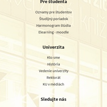
Pre študenta
Oznamy pre študentov
Študijný poriadok
Harmonogram štúdia
Elearning - moodle
Univerzita
Kto sme
História
Vedenie univerzity
Rektorát
KU v médiách
Sledujte nás