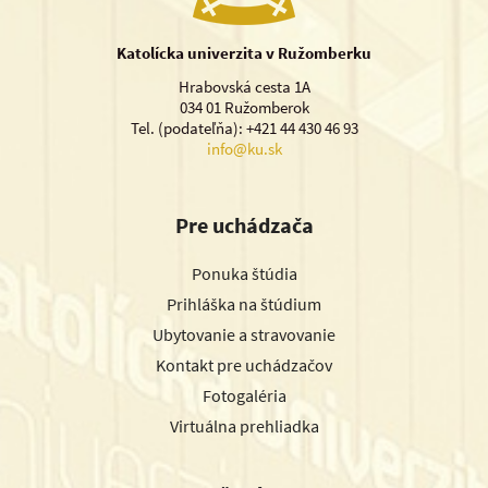
Katolícka univerzita v Ružomberku
Hrabovská cesta 1A
034 01 Ružomberok
Tel. (podateľňa): +421 44 430 46 93
info@ku.sk
Pre uchádzača
Ponuka štúdia
Prihláška na štúdium
Ubytovanie a stravovanie
Kontakt pre uchádzačov
Fotogaléria
Virtuálna prehliadka