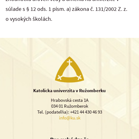
súlade s § 12 ods. 1 písm. a) zákona č. 131/2002 Z. z.
o vysokých školách.
Katolícka univerzita v Ružomberku
Hrabovská cesta 1A
034 01 Ružomberok
Tel. (podateľňa): +421 44 430 46 93
info@ku.sk