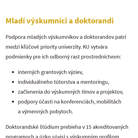
Mladí výskumníci a doktorandi
Podpora mladých výskumníkov a doktorandov patrí
medzi kľúčové priority univerzity. KU vytvára
podmienky pre ich odborný rast prostredníctvom:
interných grantových výziev,
individuálneho tútorstva a mentoringu,
začlenenia do výskumných tímov a projektov,
podpory účasti na konferenciách, mobilitách
a výmenných pobytoch.
Doktorandské štúdium prebieha v 15 akreditovaných
programoch a úzko súvisí s výskumným profilom