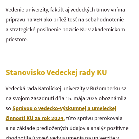
Vedenie univerzity, fakúlt aj vedeckých tímov vníma
prípravu na VER ako príležitosť na sebahodnotenie
a strategické posilnenie pozície KU v akademickom
priestore.
Stanovisko Vedeckej rady KU
Vedecká rada Katolíckej univerzity v Ružomberku sa
na svojom zasadnutí dňa 15. mája 2025 oboznámila
so
Správou o vedecko-výskumnej a umeleckej
činnosti KU za rok 2024
,
túto správu prerokovala
a na základe predložených údajov a analýz
pozitívne
zhodnotila úroveň vedy a umenia na univerzite
v