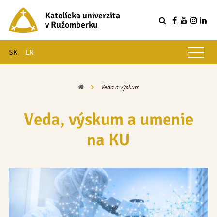
Katolícka univerzita
v Ružomberku
R
Hlavné menu
SK
EN
Domov
Veda a výskum
Veda, výskum a umenie
na KU