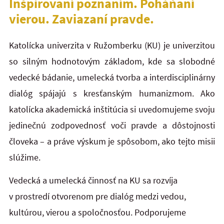
Inšpirovaní poznaním. Poháňaní
vierou. Zaviazaní pravde.
Katolícka univerzita v Ružomberku (KU) je univerzitou
so silným hodnotovým základom, kde sa slobodné
vedecké bádanie, umelecká tvorba a interdisciplinárny
dialóg spájajú s kresťanským humanizmom. Ako
katolícka akademická inštitúcia si uvedomujeme svoju
jedinečnú zodpovednosť voči pravde a dôstojnosti
človeka – a práve výskum je spôsobom, ako tejto misii
slúžime.
Vedecká a umelecká činnosť na KU sa rozvíja
v prostredí otvorenom pre dialóg medzi vedou,
kultúrou, vierou a spoločnosťou. Podporujeme