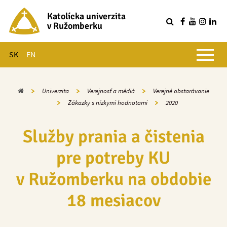
Katolícka univerzita
v Ružomberku
R
Hlavné menu
SK
EN
Domov
Univerzita
Verejnosť a médiá
Verejné obstarávanie
Zákazky s nízkymi hodnotami
2020
Služby prania a čistenia
pre potreby KU
v Ružomberku na obdobie
18 mesiacov