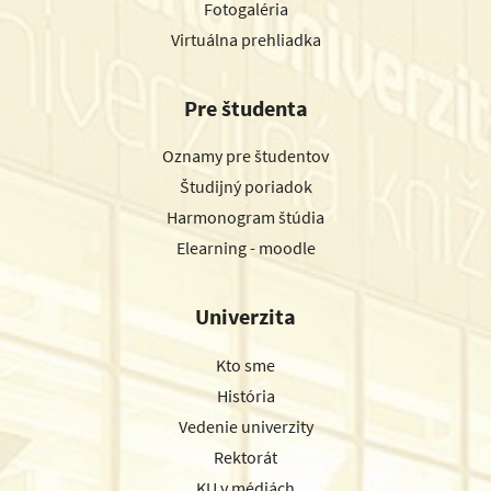
Fotogaléria
Virtuálna prehliadka
Pre študenta
Oznamy pre študentov
Študijný poriadok
Harmonogram štúdia
Elearning - moodle
Univerzita
Kto sme
História
Vedenie univerzity
Rektorát
KU v médiách