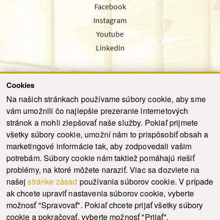
Facebook
Instagram
Youtube
Linkedin
Cookies
Sledujte nás cez náš pravidelný newsletter
Na našich stránkach používame súbory cookie, aby sme
vám umožnili čo najlepšie prezeranie internetových
stránok a mohli zlepšovať naše služby. Pokiaľ prijmete
všetky súbory cookie, umožní nám to prispôsobiť obsah a
marketingové informácie tak, aby zodpovedali vašim
Odoslať
potrebám. Súbory cookie nám taktiež pomáhajú riešiť
problémy, na ktoré môžete naraziť. Viac sa dozviete na
našej
stránke zásad
používania súborov cookie. V prípade
© 2021-2026 ku.sk. Všetky práva vyhradené.
|
Ochrana osobných údajov
|
ak chcete upraviť nastavenia súborov cookie, vyberte
Vyhlásenie o prístupnosti
|
Admin
možnosť "Spravovať". Pokiaľ chcete prijať všetky súbory
This site is protected by reCAPTCHA and the Google
Privacy Policy
and
Terms of
cookie a pokračovať, vyberte možnosť "Prijať".
Service
apply.