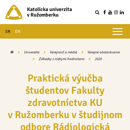
Katolícka univerzita
v Ružomberku
R
Hlavné menu
SK
EN
Domov
Univerzita
Verejnosť a médiá
Verejné obstarávanie
Zákazky s nízkymi hodnotami
2020
Praktická výučba
študentov Fakulty
zdravotníctva KU
v Ružomberku v študijnom
odbore Rádiologická