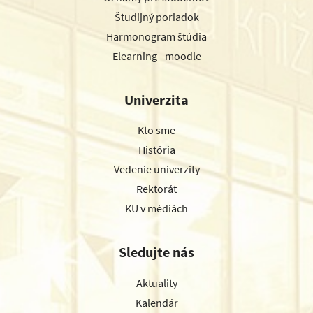
Študijný poriadok
Harmonogram štúdia
Elearning - moodle
Univerzita
Kto sme
História
Vedenie univerzity
Rektorát
KU v médiách
Sledujte nás
Aktuality
Kalendár