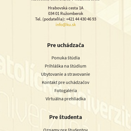
Hrabovská cesta 1A
034 01 Ružomberok
Tel. (podateľňa): +421 44 430 46 93
info@ku.sk
Pre uchádzača
Ponuka štúdia
Prihláška na štúdium
Ubytovanie a stravovanie
Kontakt pre uchádzačov
Fotogaléria
Virtuálna prehliadka
Pre študenta
Oznamy pre študentov