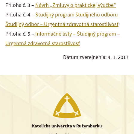
Príloha č. 3 –
Návrh „Zmluvy o praktickej výučbe"
Príloha č. 4 –
Študijný program študijného odboru
Študijný odbor – Urgentná zdravotná starostlivosť
Príloha č. 5 –
Informačné listy – Študijný program –
Urgentná zdravotná starostlivosť
Dátum zverejnenia: 4. 1. 2017
Katolícka univerzita v Ružomberku