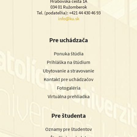
Hrabovská cesta 1A
034 01 Ružomberok
Tel. (podateľňa): +421 44 430 46 93
info@ku.sk
Pre uchádzača
Ponuka štúdia
Prihláška na štúdium
Ubytovanie a stravovanie
Kontakt pre uchádzačov
Fotogaléria
Virtuálna prehliadka
Pre študenta
Oznamy pre študentov