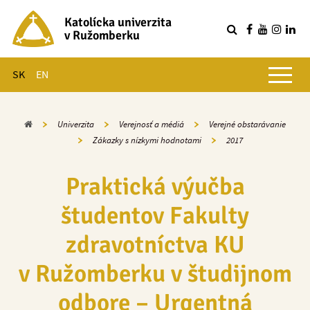
Katolícka univerzita
v Ružomberku
R
Hlavné menu
SK
EN
Domov
Univerzita
Verejnosť a médiá
Verejné obstarávanie
Zákazky s nízkymi hodnotami
2017
Praktická výučba
študentov Fakulty
zdravotníctva KU
v Ružomberku v študijnom
odbore – Urgentná