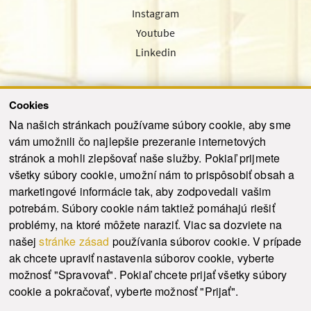
Instagram
Youtube
Linkedin
Cookies
Sledujte nás cez náš pravidelný newsletter
Na našich stránkach používame súbory cookie, aby sme
vám umožnili čo najlepšie prezeranie internetových
stránok a mohli zlepšovať naše služby. Pokiaľ prijmete
všetky súbory cookie, umožní nám to prispôsobiť obsah a
marketingové informácie tak, aby zodpovedali vašim
Odoslať
potrebám. Súbory cookie nám taktiež pomáhajú riešiť
problémy, na ktoré môžete naraziť. Viac sa dozviete na
našej
stránke zásad
používania súborov cookie. V prípade
© 2021-2026 ku.sk. Všetky práva vyhradené.
|
Ochrana osobných údajov
|
ak chcete upraviť nastavenia súborov cookie, vyberte
Vyhlásenie o prístupnosti
|
Admin
možnosť "Spravovať". Pokiaľ chcete prijať všetky súbory
This site is protected by reCAPTCHA and the Google
Privacy Policy
and
Terms of
cookie a pokračovať, vyberte možnosť "Prijať".
Service
apply.
Tvorba stránky WebCreators.sk
|
Webhosting
-
HostCreators