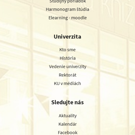
Študijný poriadok
Harmonogram štúdia
Elearning - moodle
Univerzita
Kto sme
História
Vedenie univerzity
Rektorát
KU v médiách
Sledujte nás
Aktuality
Kalendár
Facebook