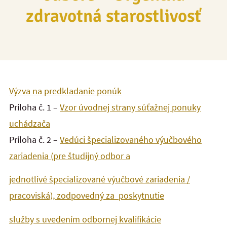
zdravotná starostlivosť
Výzva na predkladanie ponúk
Príloha č. 1 –
Vzor úvodnej strany súťažnej ponuky
uchádzača
Príloha č. 2 –
Vedúci špecializovaného výučbového
zariadenia (pre študijný odbor a
jednotlivé špecializované výučbové zariadenia /
pracoviská), zodpovedný za poskytnutie
služby s uvedením odbornej kvalifikácie