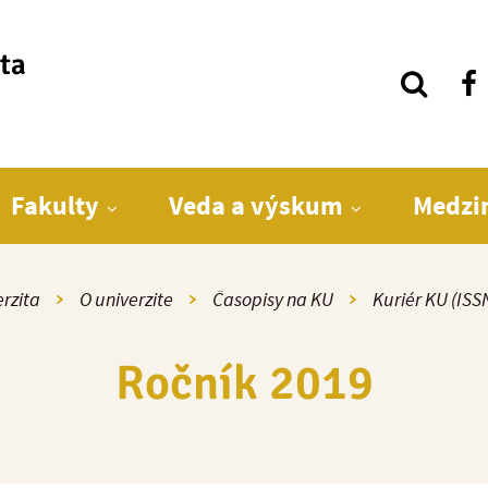
ita
Fakulty
Veda a výskum
Medzi
rzita
O univerzite
Časopisy na KU
Kuriér KU (ISS
Ročník 2019