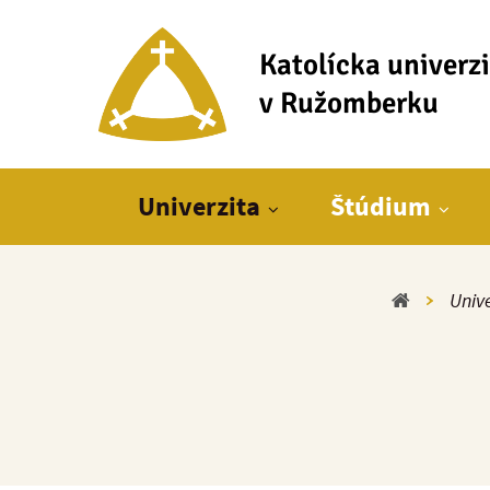
Katolícka univerz
v Ružomberku
Hlavné menu
Univerzita
Štúdium
Domov
Unive