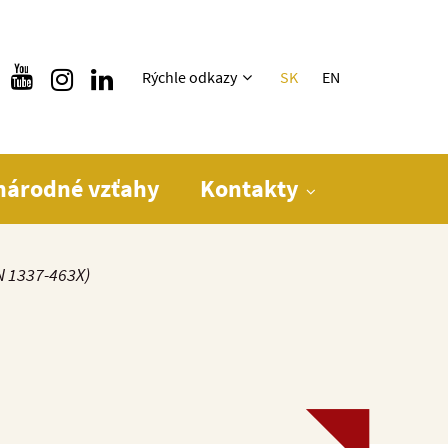
Rýchle menu
Rýchle odkazy
SK
EN
národné vzťahy
Kontakty
N 1337-463X)