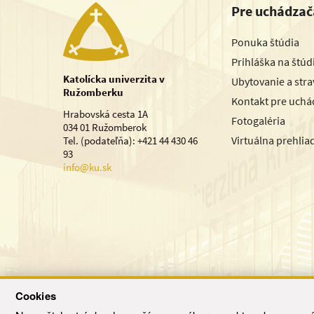
Pre uchádzač
Ponuka štúdia
Prihláška na štú
Katolícka univerzita v
Ubytovanie a str
Ružomberku
Kontakt pre uchá
Hrabovská cesta 1A
Fotogaléria
034 01 Ružomberok
Virtuálna prehlia
Tel. (podateľňa): +421 44 430 46
93
info@ku.sk
Cookies