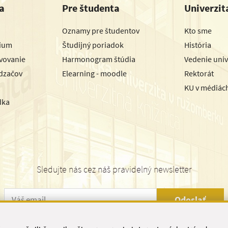
a
Pre študenta
Univerzit
Oznamy pre študentov
Kto sme
dium
Študijný poriadok
História
avovanie
Harmonogram štúdia
Vedenie univ
dzačov
Elearning - moodle
Rektorát
KU v médiác
dka
Sledujte nás cez náš pravidelný newsletter
Odoslať