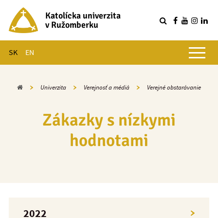
Katolícka univerzita
v Ružomberku
R
Hlavné menu
SK
EN
Domov
Univerzita
Verejnosť a médiá
Verejné obstarávanie
Zákazky s nízkymi
hodnotami
2022