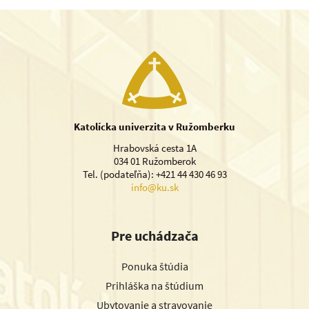
Katolícka univerzita v Ružomberku
Hrabovská cesta 1A
034 01 Ružomberok
Tel. (podateľňa): +421 44 430 46 93
info@ku.sk
Pre uchádzača
Ponuka štúdia
Prihláška na štúdium
Ubytovanie a stravovanie