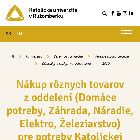
Katolícka univerzita
v Ružomberku
R
Hlavné menu
SK
EN
Domov
Univerzita
Verejnosť a médiá
Verejné obstarávanie
Zákazky s nízkymi hodnotami
2020
Nákup rôznych tovarov
z oddelení (Domáce
potreby, Záhrada, Náradie,
Elektro, Železiarstvo)
pre potreby Katolíckej