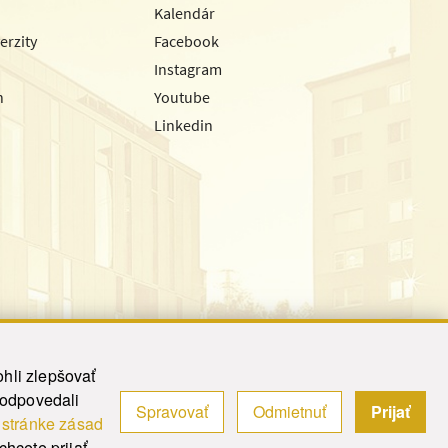
Kalendár
erzity
Facebook
Instagram
h
Youtube
Linkedin
hli zlepšovať
zodpovedali
Spravovať
Odmietnuť
Prijať
|
Admin
j
stránke zásad
y.
hcete prijať