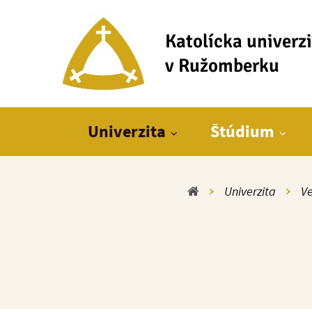
Katolícka univerz
v Ružomberku
Hlavné menu
Univerzita
Štúdium
Domov
Univerzita
Ve