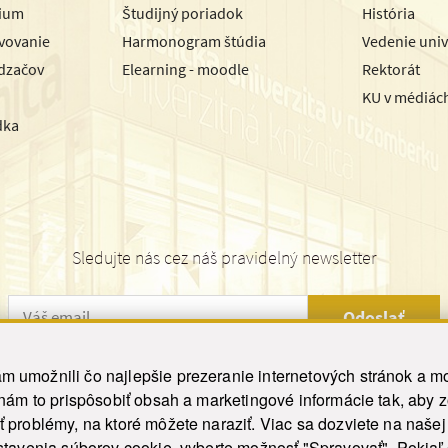
dium
Študijný poriadok
História
avovanie
Harmonogram štúdia
Vedenie univ
dzačov
Elearning - moodle
Rektorát
KU v médiác
dka
Sledujte nás cez náš pravidelný newsletter
Odoslať
 umožnili čo najlepšie prezeranie internetových stránok a mo
 nám to prispôsobiť obsah a marketingové informácie tak, aby 
26 ku.sk. Všetky práva vyhradené.
|
Ochrana osobných údajov
|
Vyhlásenie o prístupnosti
 problémy, na ktoré môžete naraziť. Viac sa dozviete na naše
his site is protected by reCAPTCHA and the Google
Privacy Policy
and
Terms of Service
appl
tavenia súborov cookie, vyberte možnosť "Spravovať". Pokiaľ c