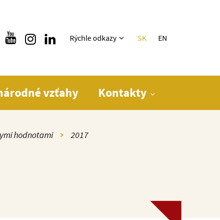
Rýchle menu
Rýchle odkazy
SK
EN
národné vzťahy
Kontakty
kymi hodnotami
2017