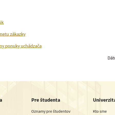
úk
dmetu zákazky
any ponuky uchádzača
Dát
a
Pre študenta
Univerzit
Oznamy pre študentov
Kto sme