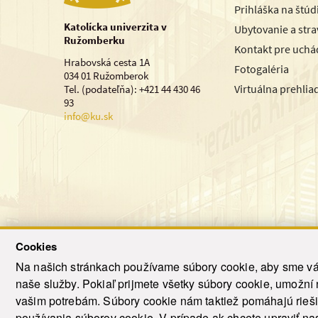
Prihláška na štú
Katolícka univerzita v
Ubytovanie a str
Ružomberku
Kontakt pre uchá
Hrabovská cesta 1A
Fotogaléria
034 01 Ružomberok
Virtuálna prehlia
Tel. (podateľňa): +421 44 430 46
93
info@ku.sk
Cookies
Na našich stránkach používame súbory cookie, aby sme vám
naše služby. Pokiaľ prijmete všetky súbory cookie, umožní
© 2021-20
vašim potrebám. Súbory cookie nám taktiež pomáhajú riešiť
T
používania súborov cookie. V prípade ak chcete upraviť nas