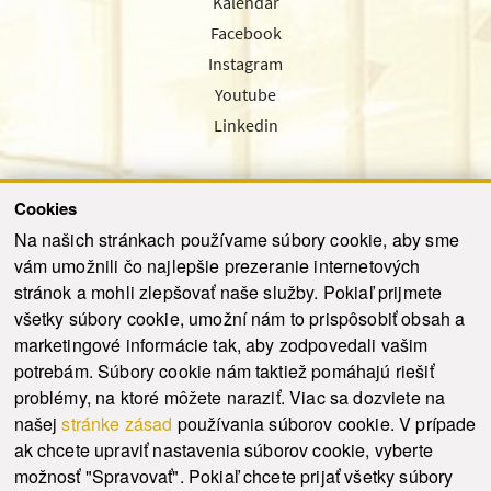
Kalendár
Facebook
Instagram
Youtube
Linkedin
Cookies
Sledujte nás cez náš pravidelný newsletter
Na našich stránkach používame súbory cookie, aby sme
vám umožnili čo najlepšie prezeranie internetových
stránok a mohli zlepšovať naše služby. Pokiaľ prijmete
všetky súbory cookie, umožní nám to prispôsobiť obsah a
marketingové informácie tak, aby zodpovedali vašim
Odoslať
potrebám. Súbory cookie nám taktiež pomáhajú riešiť
problémy, na ktoré môžete naraziť. Viac sa dozviete na
našej
stránke zásad
používania súborov cookie. V prípade
© 2021-2026 ku.sk. Všetky práva vyhradené.
|
Ochrana osobných údajov
|
ak chcete upraviť nastavenia súborov cookie, vyberte
Vyhlásenie o prístupnosti
|
Admin
možnosť "Spravovať". Pokiaľ chcete prijať všetky súbory
This site is protected by reCAPTCHA and the Google
Privacy Policy
and
Terms of