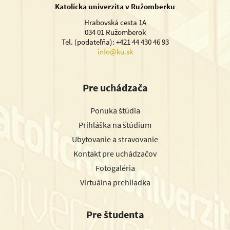
Katolícka univerzita v Ružomberku
Hrabovská cesta 1A
034 01 Ružomberok
Tel. (podateľňa): +421 44 430 46 93
info@ku.sk
Pre uchádzača
Ponuka štúdia
Prihláška na štúdium
Ubytovanie a stravovanie
Kontakt pre uchádzačov
Fotogaléria
Virtuálna prehliadka
Pre študenta