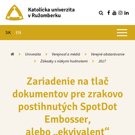
Katolícka univerzita
v Ružomberku
R
Hlavné menu
SK
EN
Domov
Univerzita
Verejnosť a médiá
Verejné obstarávanie
Zákazky s nízkymi hodnotami
2017
Zariadenie na tlač
dokumentov pre zrakovo
postihnutých SpotDot
Embosser,
alebo „ekvivalent“