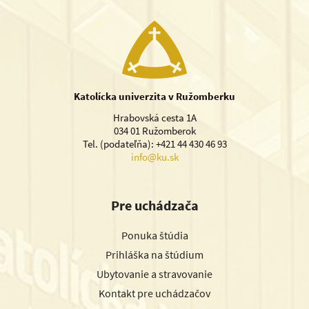
Katolícka univerzita v Ružomberku
Hrabovská cesta 1A
034 01 Ružomberok
Tel. (podateľňa): +421 44 430 46 93
info@ku.sk
Pre uchádzača
Ponuka štúdia
Prihláška na štúdium
Ubytovanie a stravovanie
Kontakt pre uchádzačov