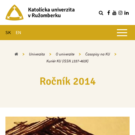
Katolícka univerzita
v Ružomberku
R
Hlavné menu
SK
EN
Domov
Univerzita
O univerzite
Časopisy na KU
Kuriér KU (ISSN 1337-463X)
Ročník 2014