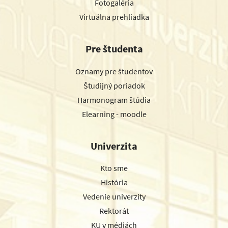
Fotogaléria
Virtuálna prehliadka
Pre študenta
Oznamy pre študentov
Študijný poriadok
Harmonogram štúdia
Elearning - moodle
Univerzita
Kto sme
História
Vedenie univerzity
Rektorát
KU v médiách