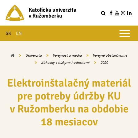
Katolícka univerzita
v Ružomberku
R
Hlavné menu
SK
EN
Domov
Univerzita
Verejnosť a médiá
Verejné obstarávanie
Zákazky s nízkymi hodnotami
2020
Elektroinštalačný materiál
pre potreby údržby KU
v Ružomberku na obdobie
18 mesiacov