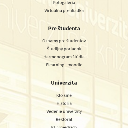
Fotogaléria
Virtuálna prehliadka
Pre študenta
Oznamy pre študentov
Študijný poriadok
Harmonogram štúdia
Elearning - moodle
Univerzita
Kto sme
História
Vedenie univerzity
Rektorát
KU v médiách