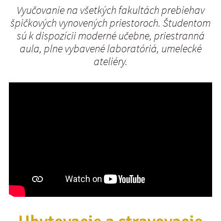
Vyučovanie na všetkých fakultách prebiehav
špičkových vynovených priestoroch. Študentom
sú k dispozícii moderné učebne, priestranná
aula, plne vybavené laboratóriá, umelecké
ateliéry.