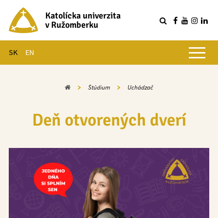
Katolícka univerzita
v Ružomberku
R
Hlavné menu
SK
EN
Domov
Štúdium
Uchádzač
Deň otvorených dverí