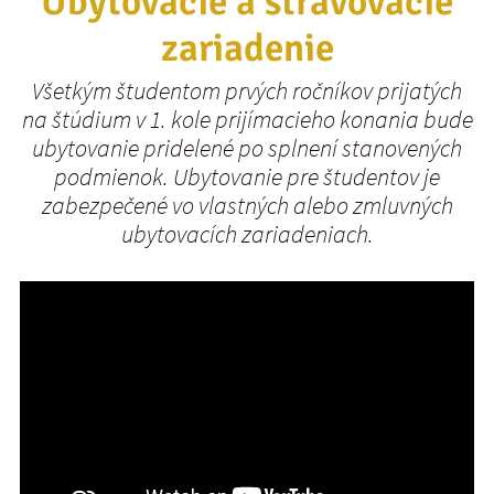
Ubytovacie a stravovacie
zariadenie
Všetkým študentom prvých ročníkov prijatých
na štúdium v 1. kole prijímacieho konania bude
ubytovanie pridelené po splnení stanovených
podmienok. Ubytovanie pre študentov je
zabezpečené vo vlastných alebo zmluvných
ubytovacích zariadeniach.