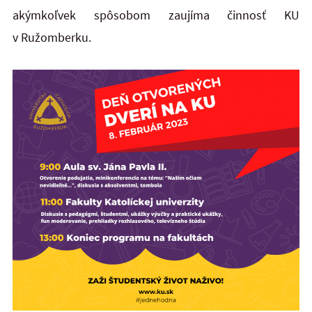
akýmkoľvek spôsobom zaujíma činnosť KU
v Ružomberku.