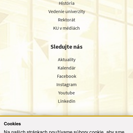
História
Vedenie univerzity
Rektorát
KU v médiách
Sledujte nás
Aktuality
Kalendár
Facebook
Instagram
Youtube
Linkedin
Cookies
Sledujte nás cez náš pravidelný newsletter
Na našich stránkach používame súbory cookie, aby sme