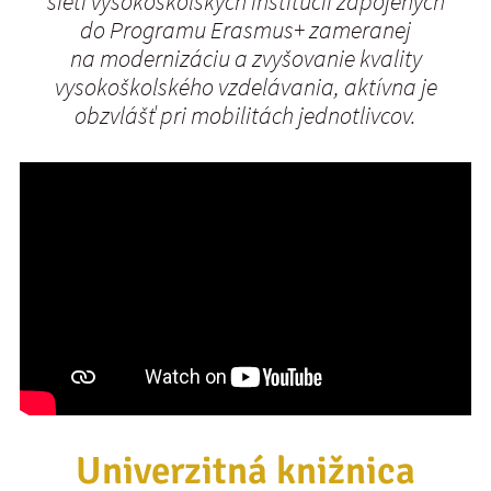
sieti vysokoškolských inštitúcii zapojených
do Programu Erasmus+ zameranej
na modernizáciu a zvyšovanie kvality
vysokoškolského vzdelávania, aktívna je
obzvlášť pri mobilitách jednotlivcov.
Univerzitná knižnica