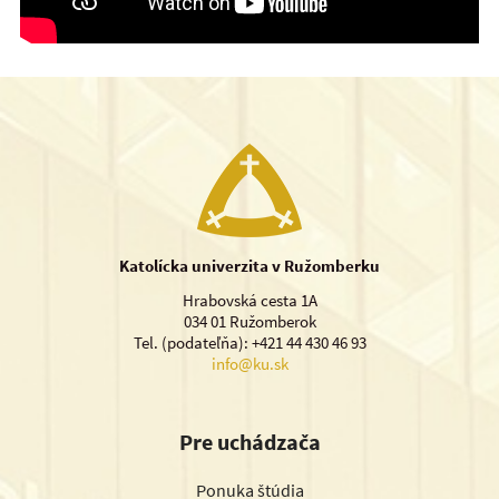
Katolícka univerzita v Ružomberku
Hrabovská cesta 1A
034 01 Ružomberok
Tel. (podateľňa): +421 44 430 46 93
info@ku.sk
Pre uchádzača
Ponuka štúdia