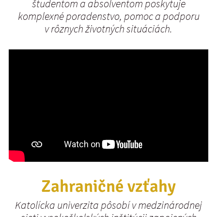
študentom a absolventom poskytuje
komplexné poradenstvo, pomoc a podporu
v rôznych životných situáciách.
Zahraničné vzťahy
Katolícka univerzita pôsobí v medzinárodnej