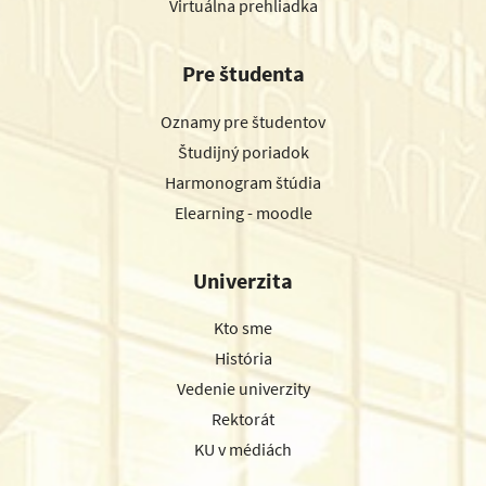
Virtuálna prehliadka
Pre študenta
Oznamy pre študentov
Študijný poriadok
Harmonogram štúdia
Elearning - moodle
Univerzita
Kto sme
História
Vedenie univerzity
Rektorát
KU v médiách