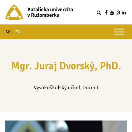
Katolícka univerzita
v Ružomberku
R
Hlavné menu
SK
EN
Mgr. Juraj Dvorský, PhD.
Vysokoškolský učiteľ, Docent