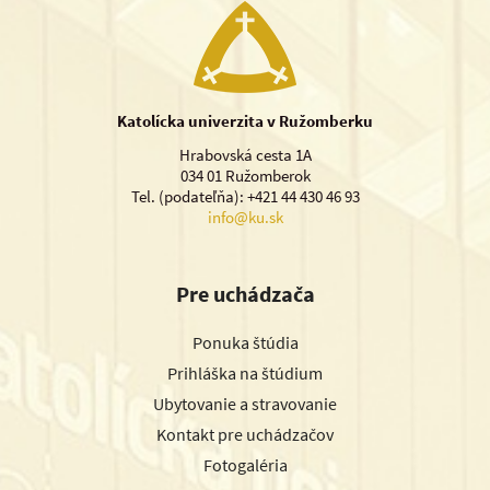
Katolícka univerzita v Ružomberku
Hrabovská cesta 1A
034 01 Ružomberok
Tel. (podateľňa): +421 44 430 46 93
info@ku.sk
Pre uchádzača
Ponuka štúdia
Prihláška na štúdium
Ubytovanie a stravovanie
Kontakt pre uchádzačov
Fotogaléria