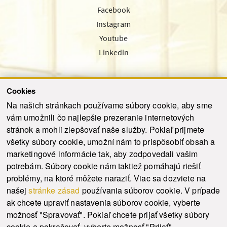
Facebook
Instagram
Youtube
Linkedin
Cookies
Sledujte nás cez náš pravidelný newsletter
Na našich stránkach používame súbory cookie, aby sme
vám umožnili čo najlepšie prezeranie internetových
stránok a mohli zlepšovať naše služby. Pokiaľ prijmete
všetky súbory cookie, umožní nám to prispôsobiť obsah a
marketingové informácie tak, aby zodpovedali vašim
Odoslať
potrebám. Súbory cookie nám taktiež pomáhajú riešiť
problémy, na ktoré môžete naraziť. Viac sa dozviete na
našej
stránke zásad
používania súborov cookie. V prípade
© 2021-2026 ku.sk. Všetky práva vyhradené.
|
Ochrana osobných údajov
|
ak chcete upraviť nastavenia súborov cookie, vyberte
Vyhlásenie o prístupnosti
|
Admin
možnosť "Spravovať". Pokiaľ chcete prijať všetky súbory
This site is protected by reCAPTCHA and the Google
Privacy Policy
and
Terms of
cookie a pokračovať, vyberte možnosť "Prijať".
Service
apply.