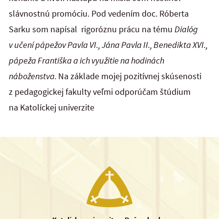
slávnostnú promóciu. Pod vedením doc. Róberta
Sarku som napísal rigoróznu prácu na tému
Dialóg
v učení pápežov Pavla VI., Jána Pavla II., Benedikta XVI.,
pápeža Františka a ich využitie na hodinách
náboženstva.
Na základe mojej pozitívnej skúsenosti
z pedagogickej fakulty veľmi odporúčam štúdium
na Katolíckej univerzite