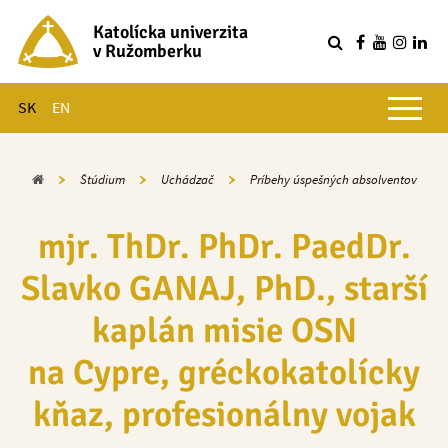
Katolícka univerzita
v Ružomberku
R
Hlavné menu
SK
EN
Domov
Štúdium
Uchádzač
Príbehy úspešných absolventov
mjr. ThDr. PhDr. PaedDr.
Slavko GANAJ, PhD., starší
kaplán misie OSN
na Cypre, gréckokatolícky
kňaz, profesionálny vojak