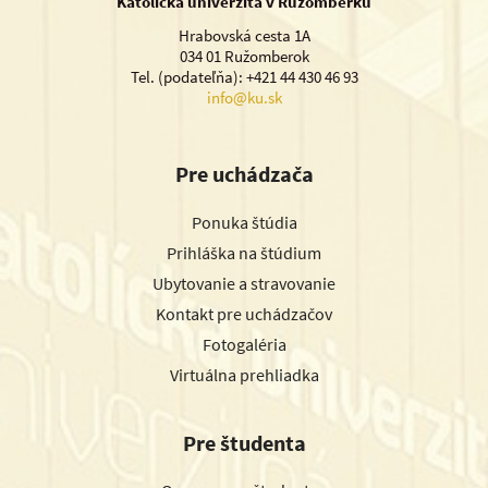
Katolícka univerzita v Ružomberku
Hrabovská cesta 1A
034 01 Ružomberok
Tel. (podateľňa): +421 44 430 46 93
info@ku.sk
Pre uchádzača
Ponuka štúdia
Prihláška na štúdium
Ubytovanie a stravovanie
Kontakt pre uchádzačov
Fotogaléria
Virtuálna prehliadka
Pre študenta