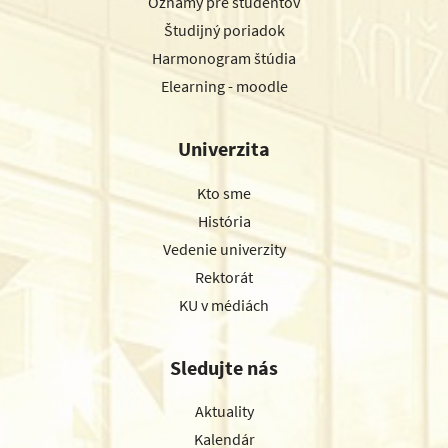
Oznamy pre študentov
Študijný poriadok
Harmonogram štúdia
Elearning - moodle
Univerzita
Kto sme
História
Vedenie univerzity
Rektorát
KU v médiách
Sledujte nás
Aktuality
Kalendár