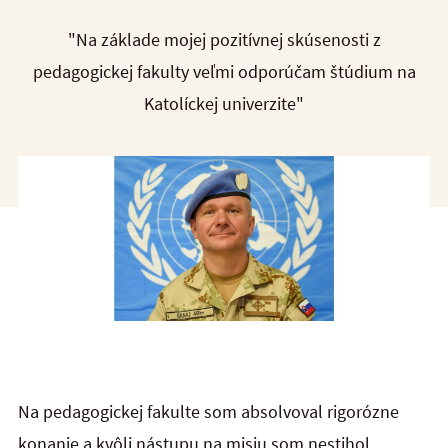
"Na základe mojej pozitívnej skúsenosti z
pedagogickej fakulty veľmi odporúčam štúdium na
Katolíckej univerzite"
Na pedagogickej fakulte som absolvoval rigorózne
konanie a kvôli nástupu na misiu som nestihol