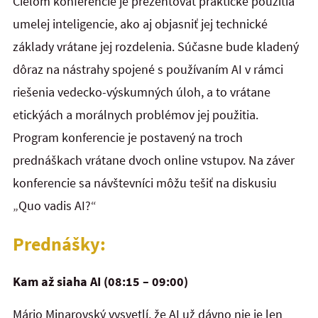
Cieľom konferencie je prezentovať praktické použitia
umelej inteligencie, ako aj objasniť jej technické
základy vrátane jej rozdelenia. Súčasne bude kladený
dôraz na nástrahy spojené s používaním AI v rámci
riešenia vedecko-výskumných úloh, a to vrátane
etickýách a morálnych problémov jej použitia.
Program konferencie je postavený na troch
prednáškach vrátane dvoch online vstupov. Na záver
konferencie sa návštevníci môžu tešiť na diskusiu
„Quo vadis AI?“
Prednášky:
Kam až siaha AI (08:15 – 09:00)
Mário Minarovský vysvetlí, že AI už dávno nie je len