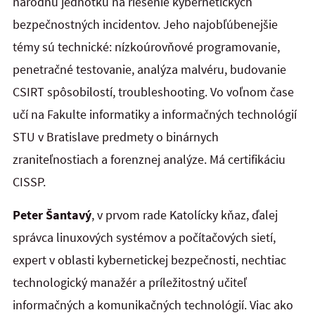
národnú jednotku na riešenie kybernetických
bezpečnostných incidentov. Jeho najobľúbenejšie
témy sú technické: nízkoúrovňové programovanie,
penetračné testovanie, analýza malvéru, budovanie
CSIRT spôsobilostí, troubleshooting. Vo voľnom čase
učí na Fakulte informatiky a informačných technológií
STU v Bratislave predmety o binárnych
zraniteľnostiach a forenznej analýze. Má certifikáciu
CISSP.
Peter Šantavý
, v prvom rade Katolícky kňaz, ďalej
správca linuxových systémov a počítačových sietí,
expert v oblasti kybernetickej bezpečnosti, nechtiac
technologický manažér a príležitostný učiteľ
informačných a komunikačných technológií. Viac ako