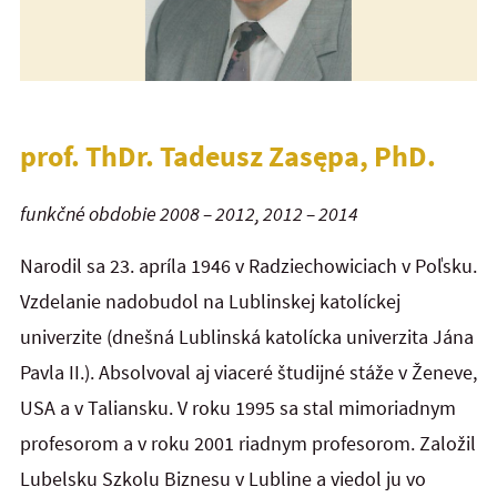
prof. ThDr. Tadeusz Zasępa, PhD.
funkčné obdobie 2008 – 2012, 2012 – 2014
Narodil sa 23. apríla 1946 v Radziechowiciach v Poľsku.
Vzdelanie nadobudol na Lublinskej katolíckej
univerzite (dnešná Lublinská katolícka univerzita Jána
Pavla II.). Absolvoval aj viaceré študijné stáže v Ženeve,
USA a v Taliansku. V roku 1995 sa stal mimoriadnym
profesorom a v roku 2001 riadnym profesorom. Založil
Lubelsku Szkolu Biznesu v Lubline a viedol ju vo