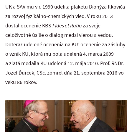
UK a SAV mu v r. 1990 udelila plaketu Dionýza Ilkoviča
za rozvoj fyzikálno-chemických vied. V roku 2013
dostal ocenenie KBS
Fides et Ratio
za svoje
celoživotné úsilie o dialóg medzi vierou a vedou.
Doteraz udelené ocenenia na KU: ocenenie za zásluhy
o vznik KU, ktorá mu bola udelená 4. marca 2009
a zlatá medaila KU udelená 12. mája 2010. Prof. RNDr.
Jozef Ďurček, CSc. zomrel dňa 21. septembra 2016 vo
veku 86 rokov.