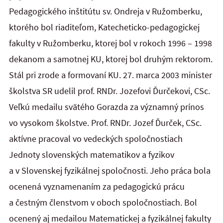
Pedagogického inštitútu sv. Ondreja v Ružomberku,
ktorého bol riaditeľom, Katecheticko-pedagogickej
fakulty v Ružomberku, ktorej bol v rokoch 1996 – 1998
dekanom a samotnej KU, ktorej bol druhým rektorom.
Stál pri zrode a formovaní KU. 27. marca 2003 minister
školstva SR udelil prof. RNDr. Jozefovi Ďurčekovi, CSc.
Veľkú medailu svätého Gorazda za významný prínos
vo vysokom školstve. Prof. RNDr. Jozef Ďurček, CSc.
aktívne pracoval vo vedeckých spoločnostiach
Jednoty slovenských matematikov a fyzikov
a v Slovenskej fyzikálnej spoločnosti. Jeho práca bola
ocenená vyznamenaním za pedagogickú prácu
a čestným členstvom v oboch spoločnostiach. Bol
ocenený aj medailou Matematickej a fyzikálnej fakulty