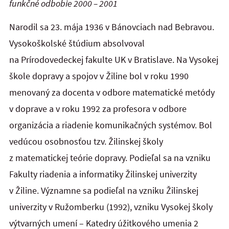
funkčné odbobie 2000 – 2001
Narodil sa 23. mája 1936 v Bánovciach nad Bebravou.
Vysokoškolské štúdium absolvoval
na Prírodovedeckej fakulte UK v Bratislave. Na Vysokej
škole dopravy a spojov v Žiline bol v roku 1990
menovaný za docenta v odbore matematické metódy
v doprave a v roku 1992 za profesora v odbore
organizácia a riadenie komunikačných systémov. Bol
vedúcou osobnosťou tzv. Žilinskej školy
z matematickej teórie dopravy. Podieľal sa na vzniku
Fakulty riadenia a informatiky Žilinskej univerzity
v Žiline. Významne sa podieľal na vzniku Žilinskej
univerzity v Ružomberku (1992), vzniku Vysokej školy
výtvarných umení – Katedry úžitkového umenia 2