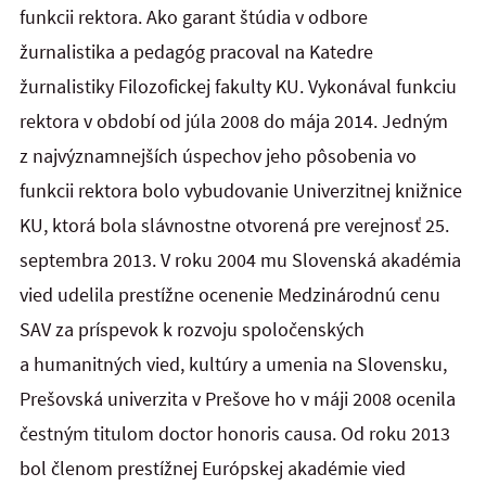
funkcii rektora. Ako garant štúdia v odbore
žurnalistika a pedagóg pracoval na Katedre
žurnalistiky Filozofickej fakulty KU. Vykonával funkciu
rektora v období od júla 2008 do mája 2014. Jedným
z najvýznamnejších úspechov jeho pôsobenia vo
funkcii rektora bolo vybudovanie Univerzitnej knižnice
KU, ktorá bola slávnostne otvorená pre verejnosť 25.
septembra 2013. V roku 2004 mu Slovenská akadémia
vied udelila prestížne ocenenie Medzinárodnú cenu
SAV za príspevok k rozvoju spoločenských
a humanitných vied, kultúry a umenia na Slovensku,
Prešovská univerzita v Prešove ho v máji 2008 ocenila
čestným titulom doctor honoris causa. Od roku 2013
bol členom prestížnej Európskej akadémie vied