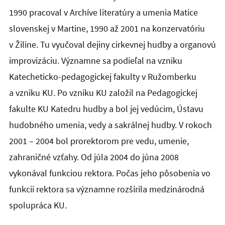
1990 pracoval v Archíve literatúry a umenia Matice
slovenskej v Martine, 1990 až 2001 na konzervatóriu
v Žiline. Tu vyučoval dejiny cirkevnej hudby a organovú
improvizáciu. Významne sa podieľal na vzniku
Katecheticko-pedagogickej fakulty v Ružomberku
a vzniku KU. Po vzniku KU založil na Pedagogickej
fakulte KU Katedru hudby a bol jej vedúcim, Ústavu
hudobného umenia, vedy a sakrálnej hudby. V rokoch
2001 – 2004 bol prorektorom pre vedu, umenie,
zahraničné vzťahy. Od júla 2004 do júna 2008
vykonával funkciou rektora. Počas jeho pôsobenia vo
funkcii rektora sa významne rozšírila medzinárodná
spolupráca KU.