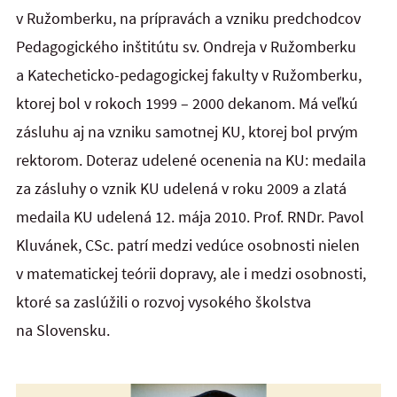
v Ružomberku, na prípravách a vzniku predchodcov
Pedagogického inštitútu sv. Ondreja v Ružomberku
a Katecheticko-pedagogickej fakulty v Ružomberku,
ktorej bol v rokoch 1999 – 2000 dekanom. Má veľkú
zásluhu aj na vzniku samotnej KU, ktorej bol prvým
rektorom. Doteraz udelené ocenenia na KU: medaila
za zásluhy o vznik KU udelená v roku 2009 a zlatá
medaila KU udelená 12. mája 2010. Prof. RNDr. Pavol
Kluvánek, CSc. patrí medzi vedúce osobnosti nielen
v matematickej teórii dopravy, ale i medzi osobnosti,
ktoré sa zaslúžili o rozvoj vysokého školstva
na Slovensku.