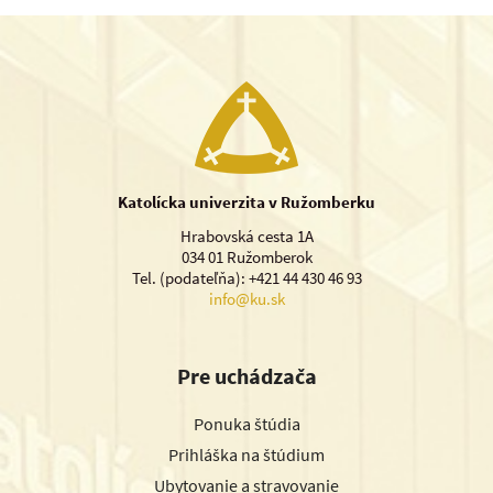
Katolícka univerzita v Ružomberku
Hrabovská cesta 1A
034 01 Ružomberok
Tel. (podateľňa): +421 44 430 46 93
info@ku.sk
Pre uchádzača
Ponuka štúdia
Prihláška na štúdium
Ubytovanie a stravovanie