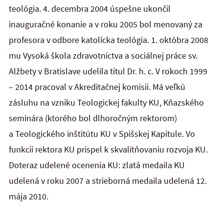
teológia. 4. decembra 2004 úspešne ukončil
inauguračné konanie a v roku 2005 bol menovaný za
profesora v odbore katolícka teológia. 1. októbra 2008
mu Vysoká škola zdravotníctva a sociálnej práce sv.
Alžbety v Bratislave udelila titul Dr. h. c. V rokoch 1999
– 2014 pracoval v Akreditačnej komisii. Má veľkú
zásluhu na vzniku Teologickej fakulty KU, Kňazského
seminára (ktorého bol dlhoročným rektorom)
a Teologického inštitútu KU v Spišskej Kapitule. Vo
funkcii rektora KU prispel k skvalitňovaniu rozvoja KU.
Doteraz udelené ocenenia KU: zlatá medaila KU
udelená v roku 2007 a strieborná medaila udelená 12.
mája 2010.