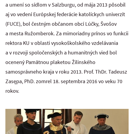
a umení so sídlom v Salzburgu, od mája 2013 pôsobil
aj vo vedení Európskej federácie katolíckych univerzít
(FUCE), bol čestným občanom obcí Lúčky, Švošov
a mesta Ružomberok. Za mimoriadny prínos vo funkcii
rektora KU v oblasti vysokoškolského vzdelávania
a v rozvoji spoločenských a humanitných vied bol
ocenený Pamätnou plaketou Žilinského
samosprávneho kraja v roku 2013. Prof. ThDr. Tadeusz
Zasępa, PhD. zomrel 18. septembra 2016 vo veku 70
rokov.