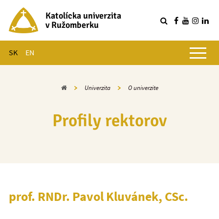
Katolícka univerzita
v Ružomberku
R
Hlavné menu
SK
EN
Domov
Univerzita
O univerzite
Profily rektorov
prof. RNDr. Pavol Kluvánek, CSc.