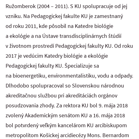
Ružomberok (2004 – 2011). S KU spolupracuje od jej
vzniku. Na Pedagogickej fakulte KU je zamestnaný
od roku 2011, kde pôsobil na Katedre biológie
a ekológie a na Ústave transdisciplinárnych štúdií
v životnom prostredí Pedagogickej fakulty KU. Od roku
2017 je vedúcim Katedry biológie a ekológie
Pedagogickej fakulty KU. Špecializuje sa
na bioenergetiku, environmentalistiku, vodu a odpady.
Dlhodobo spolupracoval so Slovenskou národnou
akreditačnou službou pri akreditáciách orgánov
posudzovania zhody. Za rektora KU bol 9. mája 2018
zvolený Akademickým senátom KU a 16. mája 2018
bol potvrdený veľkým kancelárom KU arcibiskupom
metropolitom Košickej arcidiecézy Mons. Bernardom