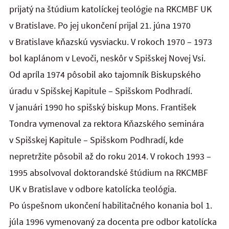
prijatý na štúdium katolíckej teológie na RKCMBF UK
v Bratislave. Po jej ukončení prijal 21. júna 1970
v Bratislave kňazskú vysviacku. V rokoch 1970 – 1973
bol kaplánom v Levoči, neskôr v Spišskej Novej Vsi.
Od apríla 1974 pôsobil ako tajomník Biskupského
úradu v Spišskej Kapitule – Spišskom Podhradí.
V januári 1990 ho spišský biskup Mons. František
Tondra vymenoval za rektora Kňazského seminára
v Spišskej Kapitule – Spišskom Podhradí, kde
nepretržite pôsobil až do roku 2014. V rokoch 1993 –
1995 absolvoval doktorandské štúdium na RKCMBF
UK v Bratislave v odbore katolícka teológia.
Po úspešnom ukončení habilitačného konania bol 1.
júla 1996 vymenovaný za docenta pre odbor katolícka