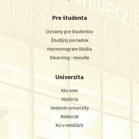
Pre študenta
Oznamy pre študentov
Študijný poriadok
Harmonogram štúdia
Elearning - moodle
Univerzita
Kto sme
História
Vedenie univerzity
Rektorát
KU v médiách