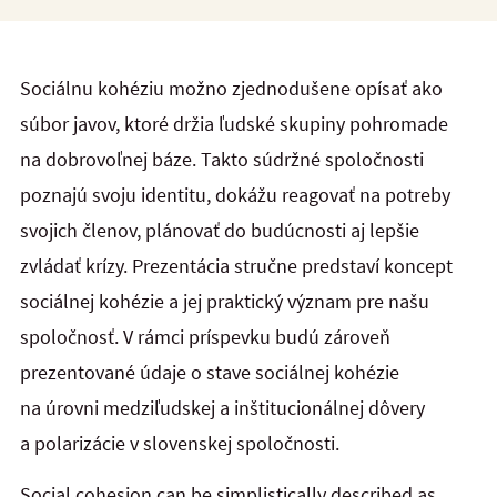
Sociálnu kohéziu možno zjednodušene opísať ako
súbor javov, ktoré držia ľudské skupiny pohromade
na dobrovoľnej báze. Takto súdržné spoločnosti
poznajú svoju identitu, dokážu reagovať na potreby
svojich členov, plánovať do budúcnosti aj lepšie
zvládať krízy. Prezentácia stručne predstaví koncept
sociálnej kohézie a jej praktický význam pre našu
spoločnosť. V rámci príspevku budú zároveň
prezentované údaje o stave sociálnej kohézie
na úrovni medziľudskej a inštitucionálnej dôvery
a polarizácie v slovenskej spoločnosti.
Social cohesion can be simplistically described as