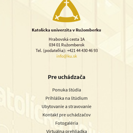
Katolícka univerzita v Ružomberku
Hrabovská cesta 1A
034 01 Ružomberok
Tel. (podateľňa): +421 44 430 46 93
info@ku.sk
Pre uchádzača
Ponuka štúdia
Prihláška na štúdium
Ubytovanie a stravovanie
Kontakt pre uchádzačov
Fotogaléria
Virtuálna prehliadka