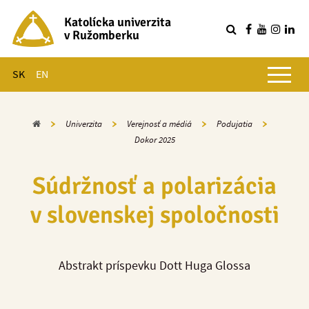
Katolícka univerzita
v Ružomberku
R
Hlavné menu
SK
EN
Domov
Univerzita
Verejnosť a médiá
Podujatia
Dokor 2025
Súdržnosť a polarizácia
v slovenskej spoločnosti
Abstrakt príspevku Dott Huga Glossa