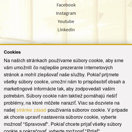
Facebook
Instagram
Youtube
Linkedin
Cookies
Sledujte nás cez náš pravidelný newsletter
Na našich stránkach používame súbory cookie, aby sme
vám umožnili čo najlepšie prezeranie internetových
stránok a mohli zlepšovať naše služby. Pokiaľ prijmete
všetky súbory cookie, umožní nám to prispôsobiť obsah a
marketingové informácie tak, aby zodpovedali vašim
Odoslať
potrebám. Súbory cookie nám taktiež pomáhajú riešiť
problémy, na ktoré môžete naraziť. Viac sa dozviete na
našej
stránke zásad
používania súborov cookie. V prípade
© 2021-2026 ku.sk. Všetky práva vyhradené.
|
Ochrana osobných údajov
|
ak chcete upraviť nastavenia súborov cookie, vyberte
Vyhlásenie o prístupnosti
|
Admin
možnosť "Spravovať". Pokiaľ chcete prijať všetky súbory
This site is protected by reCAPTCHA and the Google
Privacy Policy
and
Terms of
cookie a pokračovať, vyberte možnosť "Prijať".
Service
apply.