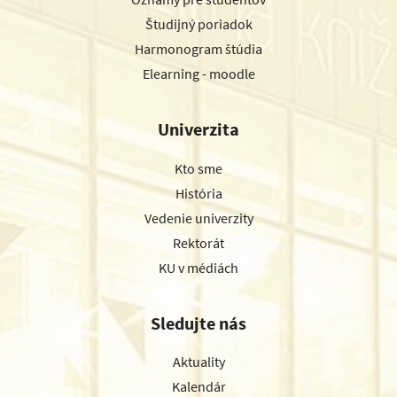
Študijný poriadok
Harmonogram štúdia
Elearning - moodle
Univerzita
Kto sme
História
Vedenie univerzity
Rektorát
KU v médiách
Sledujte nás
Aktuality
Kalendár