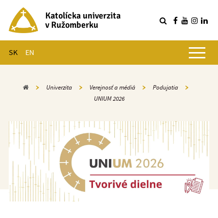
Katolícka univerzita
v Ružomberku
R
Hlavné menu
SK
EN
Domov
Univerzita
Verejnosť a médiá
Podujatia
UNIUM 2026