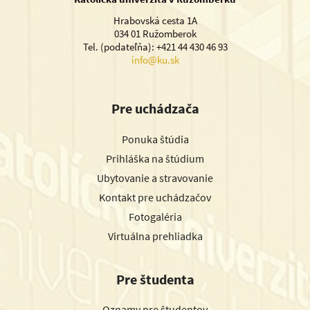
Hrabovská cesta 1A
034 01 Ružomberok
Tel. (podateľňa): +421 44 430 46 93
info@ku.sk
Pre uchádzača
Ponuka štúdia
Prihláška na štúdium
Ubytovanie a stravovanie
Kontakt pre uchádzačov
Fotogaléria
Virtuálna prehliadka
Pre študenta
Oznamy pre študentov