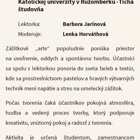
Katolíckej univerzity v Ružomberku -
Tichá
študovňa
Lektorka:
Barbora Jarinová
Moderuje:
Lenka Horváthová
Zážitkové „arte“ popoludnie ponúka priestor
na uvoľnenie, oddych a spontánnu tvorbu. Účastníci
sa spolu s lektorkou ponoria do sveta farieb a textúr,
kde sa prostredníctvom pastelov a hravých výtvarných
techník mení napätie a stres na umelecký zážitok.
Počas tvorenia čaká účastníkov pokojná atmosféra,
hudba a vedený proces tvorby, ktorý podporuje
kreativitu, vnútorný pokoj a radosť z tvorenia.
Aktivita je určená študentom, zamestnancom