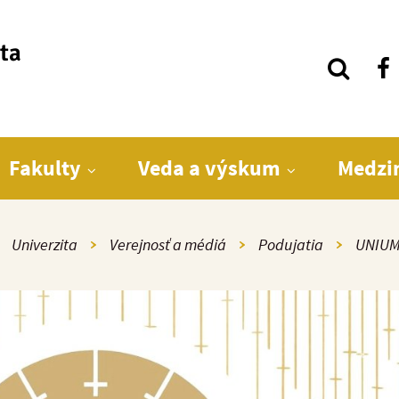
ita
Fakulty
Veda a výskum
Medzi
mov
Univerzita
Verejnosť a médiá
Podujatia
UNIUM