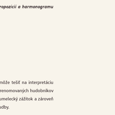
 propozícií a harmonogramu
ôže tešiť na interpretáciu
e – renomovaných hudobníkov
 umelecký zážitok a zároveň
udby.