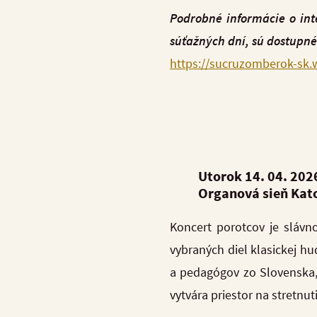
Podrobné informácie o int
súťažných dní, sú dostupné
https://sucruzomberok-sk.
Utorok 14. 04. 2026
Organová sieň Kato
Koncert porotcov je slávn
vybraných diel klasickej h
a pedagógov zo Slovenska, 
vytvára priestor na stretnu