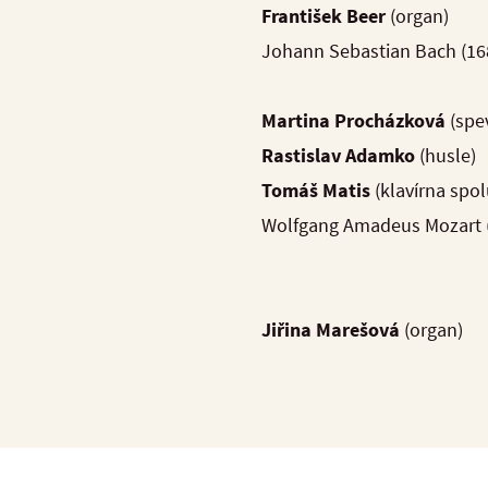
František Beer
(organ)
Johann Sebastian B
Martina Procházková
(spe
Rastislav Adamko
(husle)
Tomáš Matis
(klavírna spo
Wolfgang Amadeus Mo
z opery Il 
Jiřina Marešová
(organ)