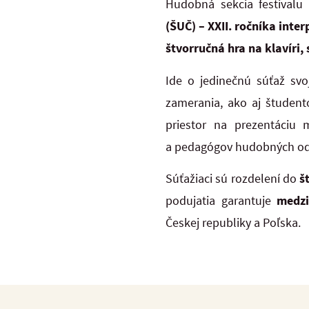
Hudobná sekcia festival
(ŠUČ) – XXII. ročníka int
štvorručná hra na klavíri,
Ide o jedinečnú súťaž sv
zamerania, ako aj študent
priestor na prezentáciu
a pedagógov hudobných odb
Súťažiaci sú rozdelení do
š
podujatia garantuje
medzi
Českej republiky a Poľska.