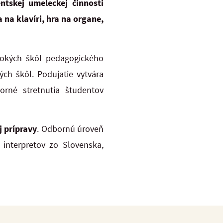
ntskej umeleckej činnosti
a na klavíri, hra na organe,
sokých škôl pedagogického
ch škôl. Podujatie vytvára
rné stretnutia študentov
j prípravy
. Odbornú úroveň
nterpretov zo Slovenska,