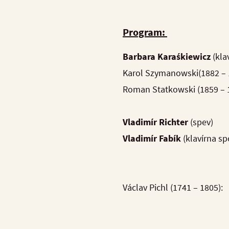
Program:
Barbara Karaśkiewicz
(klav
Karol Szymanows
Roman Statkowsk
Vladimír Richter
(spev)
Vladimír Fabík
(klavírna s
Václav Pichl 
Credete