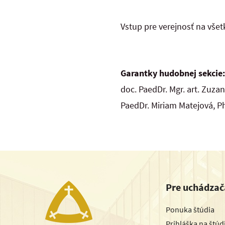
Vstup pre verejnosť na všet
Garantky hudobnej sekcie:
doc. PaedDr. Mgr. art. Zuza
PaedDr. Miriam Matejová, P
Pre uchádzač
Ponuka štúdia
Prihláška na štú