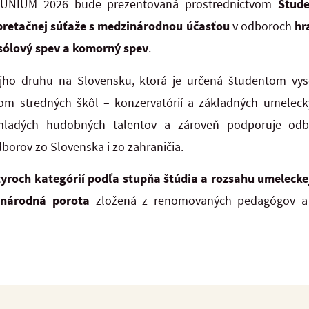
u UNIUM 2026 bude prezentovaná prostredníctvom
Štude
erpretačnej súťaže s medzinárodnou účasťou
v odboroch
hr
 sólový spev a komorný spev
.
ojho druhu na Slovensku, ktorá je určená študentom vy
om stredných škôl – konzervatórií a základných umelecký
 mladých hudobných talentov a zároveň podporuje odbo
orov zo Slovenska i zo zahraničia.
tyroch kategórií podľa stupňa štúdia a rozsahu umelecke
národná porota
zložená z renomovaných pedagógov a i