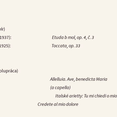
ír)
ki(1882 – 1937):
Etuda b mol, op. 4, č. 3
i (1859 – 1925):
Toccata, op. 33
polupráca)
Allelluia. Ave, benedicta Maria
(a capella)
(1741 – 1805):
Italské arietty: Tu mi chiedi o mi
 al mio dolore