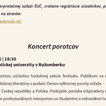
erpretačnej súťaži ŠUČ, vrátane registrácie účastníkov,
 na stránke:
webnode.sk/
Koncert porotcov
 | 18
:30
líckej univerzity v Ružomberku
ostnou súčasťou hudobnej sekcie festivalu. Publikum sa m
udobnej literatúry v podaní členov odbornej poroty súťaž
Českej republiky a Poľska. Podujatie ponúka inšpiratívny
tie profesionálnych interpretov so študentmi a milovníkmi h