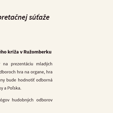
pretačnej súťaže
ého kríža v Ružomberku
r na prezentáciu mladých
 odboroch hra na organe, hra
kony bude hodnotiť odborná
y a Poľska.
agógov hudobných odborov