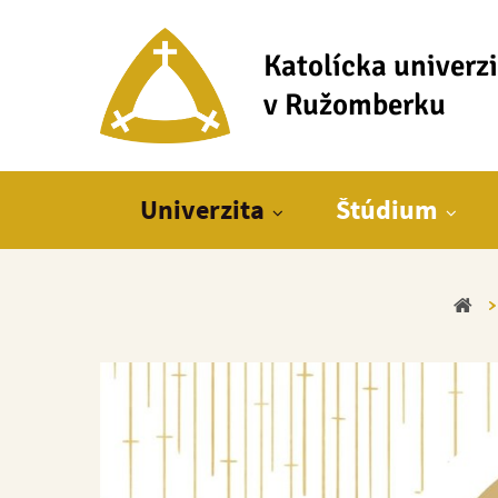
Katolícka univerz
v Ružomberku
Hlavné menu
Univerzita
Štúdium
Do