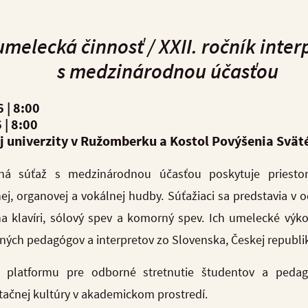
melecká činnosť / XXII. ročník inter
s medzinárodnou účasťou
26
| 8
:00
6
| 8
:00
ej univerzity v Ružomberku a
Kostol Povýšenia Svät
ačná súťaž s medzinárodnou účasťou poskytuje priesto
rnej, organovej a vokálnej hudby. Súťažiaci sa predstavia v
 na klavíri, sólový spev a komorný spev. Ich umelecké vý
ých pedagógov a interpretov zo Slovenska, Českej republik
ra platformu pre odborné stretnutie študentov a ped
etačnej kultúry v akademickom prostredí.