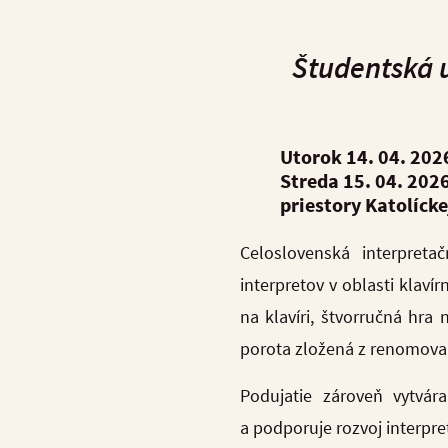
Študentská u
Utorok 14. 04. 20
Streda 15. 04. 202
priestory Katolíck
Celoslovenská interpret
interpretov v oblasti klaví
na klavíri, štvorručná hra
porota zložená z renomovan
Podujatie zároveň vytvá
a podporuje rozvoj interpr