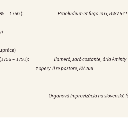
ach (1685 – 1750 ):
Praeludium et fuga in G, BWV 541
v)
lupráca)
zart (1756 – 1791):
L'amerò, sarò costante, ária Aminty
re pastore, KV 208
Organová improvizácia na slovenské ľ