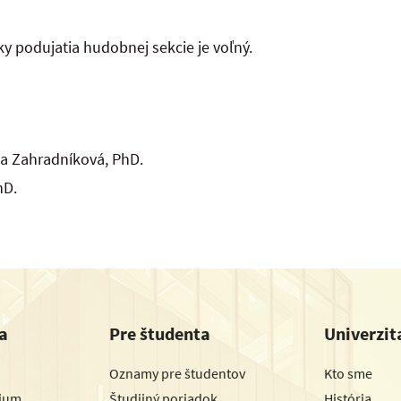
ky podujatia hudobnej sekcie je voľný.
na Zahradníková, PhD.
hD.
a
Pre študenta
Univerzit
Oznamy pre študentov
Kto sme
dium
Študijný poriadok
História