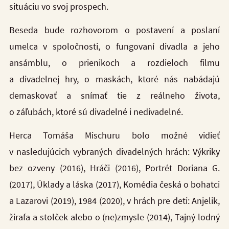
situáciu vo svoj prospech.
Beseda bude rozhovorom o postavení a poslaní
umelca v spoločnosti, o fungovaní divadla a jeho
ansámblu, o prienikoch a rozdieloch filmu
a divadelnej hry, o maskách, ktoré nás nabádajú
demaskovať a snímať tie z reálneho života,
o záľubách, ktoré sú divadelné i nedivadelné.
Herca Tomáša Mischuru bolo možné vidieť
v nasledujúcich vybraných divadelných hrách: Výkriky
bez ozveny (2016), Hráči (2016), Portrét Doriana G.
(2017), Úklady a láska (2017), Komédia česká o bohatci
a Lazarovi (2019), 1984 (2020), v hrách pre deti: Anjelik,
žirafa a stolček alebo o (ne)zmysle (2014), Tajný lodný