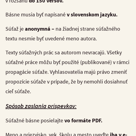
v rozsahu
do 150 veršov.
Básne musia byť napísané
v slovenskom jazyku.
Súťaž je
anonymná –
na žiadnej strane súťažného
textu nesmie byť uvedené meno autora.
Texty súťažných prác sa autorom nevracajú. Všetky
súťažné práce môžu byť použité (publikované) v rámci
propagácie súťaže. Vyhlasovatelia majú právo zmeniť
propozície súťaže v prípade, že by nemohli dosiahnuť
cieľ súťaže.
Spôsob zaslania príspevkov:
Súťažné básne posielajte
vo formáte PDF.
Meno a priezvisko, vek, školu a mesto uveďte
iba v e-