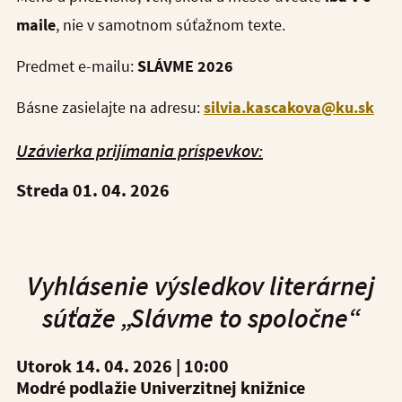
maile
, nie v samotnom súťažnom texte.
Predmet e-mailu:
SLÁVME 2026
Básne zasielajte na adresu:
silvia.kascakova@ku.sk
U
závierka prijímania príspevkov:
Streda 01. 04. 2026
Vyhlásenie výsledkov
literárnej
súťaže
„Slávme to spoločne“
Utorok 14. 04. 2026 | 10
:00
Modré podlažie Univerzitnej knižnice