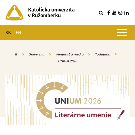
Katolícka univerzita
v Ružomberku
R
Hlavné menu
SK
EN
Domov
Univerzita
Verejnosť a médiá
Podujatia
UNIUM 2026