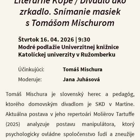
Literárne KUpé /
Divadlo ako
zrkadlo. Snímanie masiek
s Tomášom Mischurom
Štvrtok 16. 04. 2026 |
9:30
Modré podlažie Univerzitnej knižnice
Katolíckej univerzity v Ružomberku
Účinkujúci:
Tomáš Mischura
Moderuje:
Jana Juhásová
Tomáš Mischura je slovenský herec a pedagóg,
ktorého domovským divadlom je SKD v Martine.
Aktuálna postava v jeho repertoári Molièrov Tartuffe
(2025) analyzuje postavu manipulátora, ktorý
psychologicky ovládne spoločenstvo ľudí a zneužije