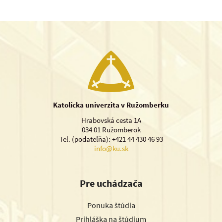
Katolícka univerzita v Ružomberku
Hrabovská cesta 1A
034 01 Ružomberok
Tel. (podateľňa): +421 44 430 46 93
info@ku.sk
Pre uchádzača
Ponuka štúdia
Prihláška na štúdium