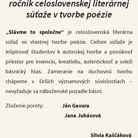
ročník celoslovenskej literárnej
súťaže v tvorbe poézie
„Slávme to spoločne“
je celoslovenská literárna
súťaž vo vlastnej tvorbe poézie. Cieľom súťaže je
inšpirovať študentov k autorskej tvorbe a ponúknuť
priestor pre invenciu, kreativitu, autentickosť a svieži
básnický hlas. Zameranie na duchovnú tvorbu
chápeme v širších významových súvislostiach –
nevyžaduje sa náboženské pozadie básní.
Zloženie poroty:
Ján Gavura
Jana Juhásová
Silvia Kaščáková