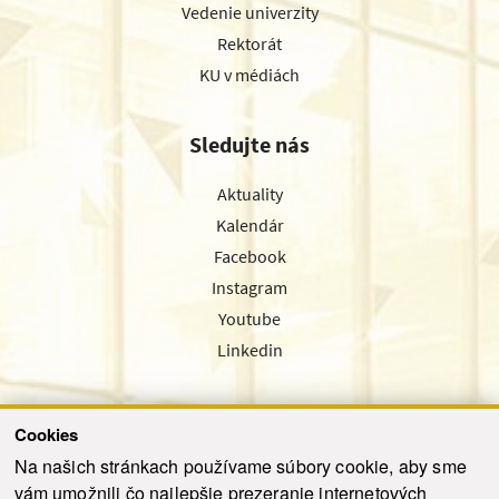
Vedenie univerzity
Rektorát
KU v médiách
Sledujte nás
Aktuality
Kalendár
Facebook
Instagram
Youtube
Linkedin
Cookies
Sledujte nás cez náš pravidelný newsletter
Na našich stránkach používame súbory cookie, aby sme
vám umožnili čo najlepšie prezeranie internetových