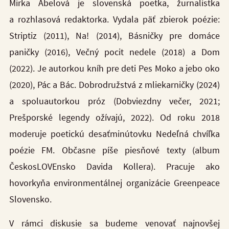
Mirka Ábelová je slovenská poetka, žurnalistka
a rozhlasová redaktorka. Vydala päť zbierok poézie:
Striptiz (2011), Na! (2014), Básničky pre domáce
paničky (2016), Večný pocit nedele (2018) a Dom
(2022). Je autorkou kníh pre deti Pes Moko a jebo oko
(2020), Pác a Bác. Dobrodružstvá z mliekarničky (2024)
a spoluautorkou próz (Dobviezdny večer, 2021;
Prešporské legendy ožívajú, 2022). Od roku 2018
moderuje poetickú desaťminútovku Nedeľná chvíľka
poézie FM. Občasne píše piesňové texty (album
ČeskosLOVEnsko Davida Kollera). Pracuje ako
hovorkyňa environmentálnej organizácie Greenpeace
Slovensko.
V rámci diskusie sa budeme venovať najnovšej