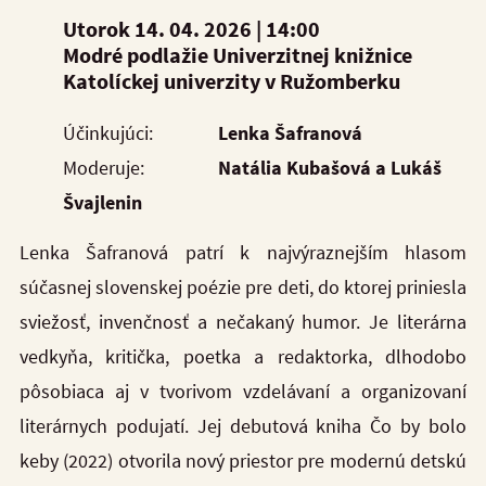
Utorok 14. 04. 2026 |
14:00
Modré podlažie Univerzitnej knižnice
Katolíckej univerzity v Ružomberku
Účinkujúci:
Lenka Šafranová
Moderuje:
Natália Kubašová a Lukáš
Švajlenin
Lenka Šafranová patrí k najvýraznejším hlasom
súčasnej slovenskej poézie pre deti, do ktorej priniesla
sviežosť, invenčnosť a nečakaný humor. Je literárna
vedkyňa, kritička, poetka a redaktorka, dlhodobo
pôsobiaca aj v tvorivom vzdelávaní a organizovaní
literárnych podujatí. Jej debutová kniha Čo by bolo
keby (2022) otvorila nový priestor pre modernú detskú