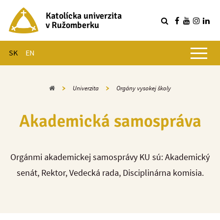
Katolícka univerzita
v Ružomberku
R
Hlavné menu
SK
EN
Domov
Univerzita
Orgány vysokej školy
Akademická samospráva
Orgánmi akademickej samosprávy KU sú: Akademický
senát, Rektor, Vedecká rada, Disciplinárna komisia.