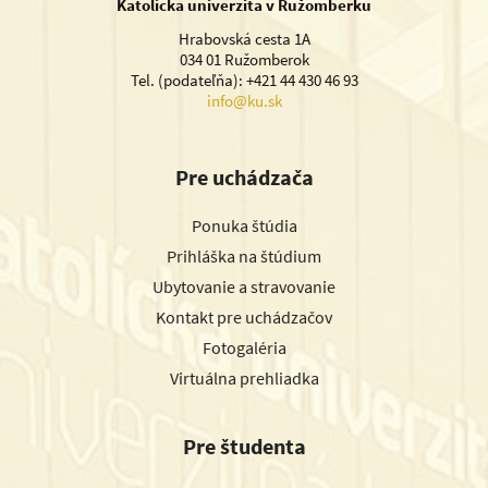
Katolícka univerzita v Ružomberku
Hrabovská cesta 1A
034 01 Ružomberok
Tel. (podateľňa): +421 44 430 46 93
info@ku.sk
Pre uchádzača
Ponuka štúdia
Prihláška na štúdium
Ubytovanie a stravovanie
Kontakt pre uchádzačov
Fotogaléria
Virtuálna prehliadka
Pre študenta