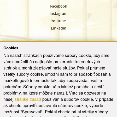
Facebook
Instagram
Youtube
Linkedin
Cookies
Sledujte nás cez náš pravidelný newsletter
Na našich stránkach používame súbory cookie, aby sme
vám umožnili čo najlepšie prezeranie internetových
stránok a mohli zlepšovať naše služby. Pokiaľ prijmete
všetky súbory cookie, umožní nám to prispôsobiť obsah a
marketingové informácie tak, aby zodpovedali vašim
Odoslať
potrebám. Súbory cookie nám taktiež pomáhajú riešiť
problémy, na ktoré môžete naraziť. Viac sa dozviete na
našej
stránke zásad
používania súborov cookie. V prípade
© 2021-2026 ku.sk. Všetky práva vyhradené.
|
Ochrana osobných údajov
|
ak chcete upraviť nastavenia súborov cookie, vyberte
Vyhlásenie o prístupnosti
|
Admin
možnosť "Spravovať". Pokiaľ chcete prijať všetky súbory
This site is protected by reCAPTCHA and the Google
Privacy Policy
and
Terms of