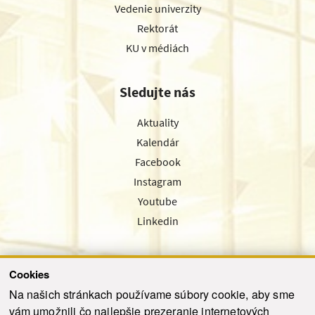
Vedenie univerzity
Rektorát
KU v médiách
Sledujte nás
Aktuality
Kalendár
Facebook
Instagram
Youtube
Linkedin
Cookies
Sledujte nás cez náš pravidelný newsletter
Na našich stránkach používame súbory cookie, aby sme
vám umožnili čo najlepšie prezeranie internetových