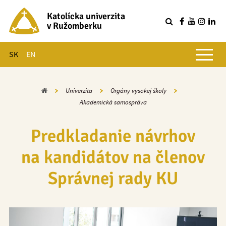
Katolícka univerzita
v Ružomberku
R
Hlavné menu
SK
EN
Domov
Univerzita
Orgány vysokej školy
Akademická samospráva
Predkladanie návrhov
na kandidátov na členov
Správnej rady KU