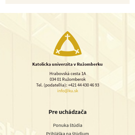
Katolícka univerzita v Ružomberku
Hrabovská cesta 1A
034 01 Ružomberok
Tel. (podateľňa): +421 44 430 46 93
info@ku.sk
Pre uchádzača
Ponuka štúdia
Prihláška na štúdium