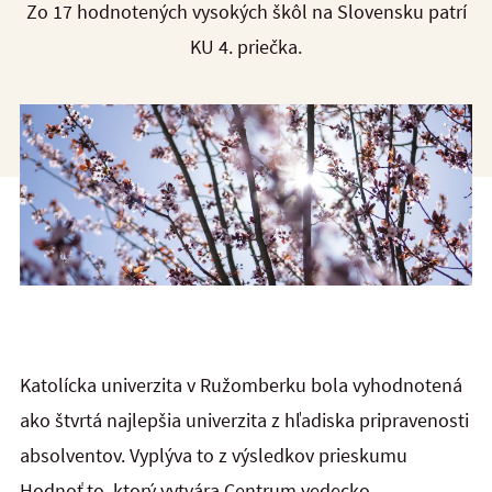
Zo 17 hodnotených vysokých škôl na Slovensku patrí
KU 4. priečka.
Katolícka univerzita v Ružomberku bola vyhodnotená
ako štvrtá najlepšia univerzita z hľadiska pripravenosti
absolventov. Vyplýva to z výsledkov prieskumu
Hodnoť.to, ktorý vytvára Centrum vedecko-