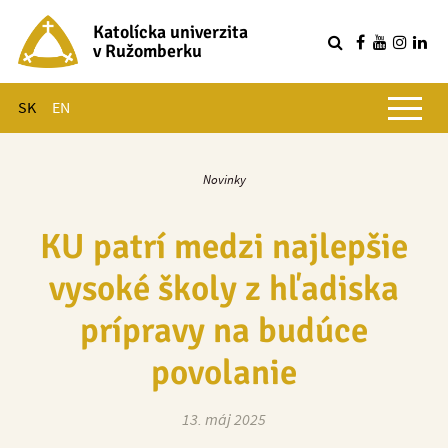
Katolícka univerzita
v Ružomberku
R
Hlavné menu
SK
EN
Novinky
KU patrí medzi najlepšie
vysoké školy z hľadiska
prípravy na budúce
povolanie
13. máj 2025