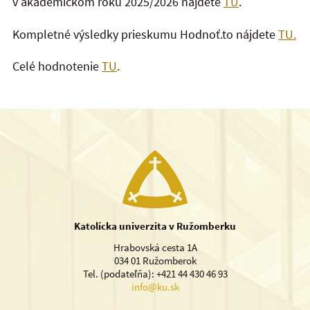
v akademickom roku 2025/2026 nájdete
TU
.
Kompletné výsledky prieskumu Hodnoť.to nájdete
TU.
Celé hodnotenie
TU
.
Katolícka univerzita v Ružomberku
Hrabovská cesta 1A
034 01 Ružomberok
Tel. (podateľňa): +421 44 430 46 93
info@ku.sk