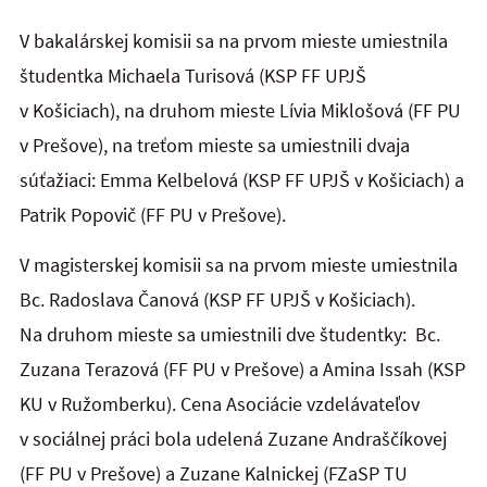
V bakalárskej komisii sa na prvom mieste umiestnila
študentka Michaela Turisová (KSP FF UPJŠ
v Košiciach), na druhom mieste Lívia Miklošová (FF PU
v Prešove), na treťom mieste sa umiestnili dvaja
súťažiaci: Emma Kelbelová (KSP FF UPJŠ v Košiciach) a
Patrik Popovič (FF PU v Prešove).
V magisterskej komisii sa na prvom mieste umiestnila
Bc. Radoslava Čanová (KSP FF UPJŠ v Košiciach).
Na druhom mieste sa umiestnili dve študentky: Bc.
Zuzana Terazová (FF PU v Prešove) a Amina Issah (KSP
KU v Ružomberku). Cena Asociácie vzdelávateľov
v sociálnej práci bola udelená Zuzane Andraščíkovej
(FF PU v Prešove) a Zuzane Kalnickej (FZaSP TU