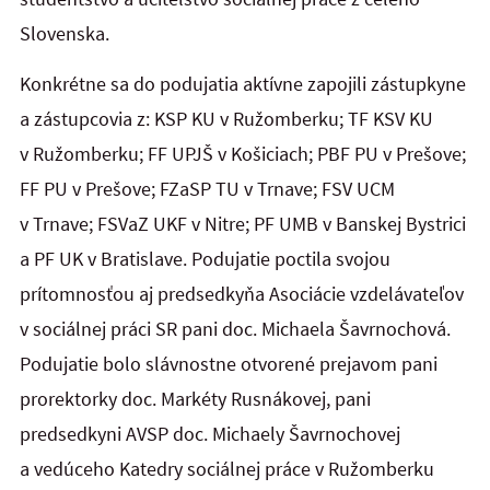
Slovenska.
Konkrétne sa do podujatia aktívne zapojili zástupkyne
a zástupcovia z: KSP KU v Ružomberku; TF KSV KU
v Ružomberku; FF UPJŠ v Košiciach; PBF PU v Prešove;
FF PU v Prešove; FZaSP TU v Trnave; FSV UCM
v Trnave; FSVaZ UKF v Nitre; PF UMB v Banskej Bystrici
a PF UK v Bratislave. Podujatie poctila svojou
prítomnosťou aj predsedkyňa Asociácie vzdelávateľov
v sociálnej práci SR pani doc. Michaela Šavrnochová.
Podujatie bolo slávnostne otvorené prejavom pani
prorektorky doc. Markéty Rusnákovej, pani
predsedkyni AVSP doc. Michaely Šavrnochovej
a vedúceho Katedry sociálnej práce v Ružomberku