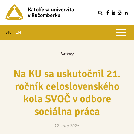
Katolícka univerzita
v Ružomberku
R
Hlavné menu
SK
EN
Novinky
Na KU sa uskutočnil 21.
ročník celoslovenského
kola SVOČ v odbore
sociálna práca
12. máj 2025