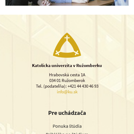
Katolícka univerzita v Ružomberku
Hrabovská cesta 1A
034 01 Ružomberok
Tel. (podateľňa): +421 44 430 46 93
info@ku.sk
Pre uchádzača
Ponuka štúdia